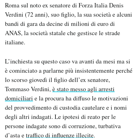
Roma sul noto ex senatore di Forza Italia Denis
Notifiche mobile
Regala il Post
Verdini (72 anni), suo figlio, la sua società e alcuni
Hai bisogno di aiuto?
bandi di gara da decine di milioni di euro di
Esci
ANAS, la società statale che gestisce le strade
italiane.
L’inchiesta su questo caso va avanti da mesi ma si
è cominciato a parlarne più insistentemente perché
lo scorso giovedì il figlio dell’ex senatore,
Tommaso Verdini,
è stato messo agli arresti
domiciliari
e la procura ha diffuso le motivazioni
del provvedimento di custodia cautelare e i nomi
degli altri indagati. Le ipotesi di reato per le
persone indagate sono di corruzione, turbativa
d’asta e
traffico di influenze illecite
.