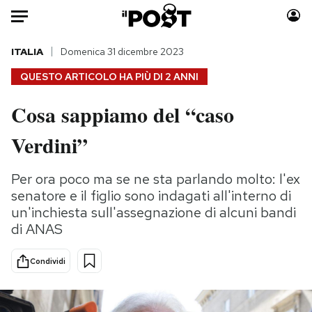
Auto
ITALIA
Domenica 31 dicembre 2023
QUESTO ARTICOLO HA PIÙ DI
2 ANNI
HOME
Cosa sappiamo del “caso
Italia
Moda
Verdini”
Mondo
Libri
Politica
Consumismi
Per ora poco ma se ne sta parlando molto: l'ex
Tecnologia
Storie/Idee
senatore e il figlio sono indagati all'interno di
Internet
Ok Boomer!
un'inchiesta sull'assegnazione di alcuni bandi
Scienza
Media
di ANAS
Cultura
Europa
Economia
Altrecose
Condividi
Sport
Mondiali calcio 2026