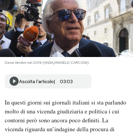
PODCAST
NEWSLETTER
I MIEI PREFERITI
Denis Verdini nel 2019 (ANSA/ANGELO CARCONI)
SHOP
Ascolta l'articolo
03:03
CALENDARIO
In questi giorni sui giornali italiani si sta parlando
AREA PERSONALE
molto di una vicenda giudiziaria e politica i cui
contorni però sono ancora poco definiti. La
Area Personale
vicenda riguarda un’indagine della procura di
Newsletter