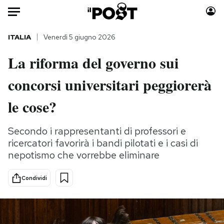
Auto
ITALIA
Venerdì 5 giugno 2026
La riforma del governo sui
HOME
concorsi universitari peggiorerà
Italia
Moda
Mondo
Libri
le cose?
Politica
Consumismi
Tecnologia
Storie/Idee
Secondo i rappresentanti di professori e
ricercatori favorirà i bandi pilotati e i casi di
Internet
Ok Boomer!
nepotismo che vorrebbe eliminare
Scienza
Media
Cultura
Europa
Condividi
Economia
Altrecose
Sport
Mondiali calcio 2026