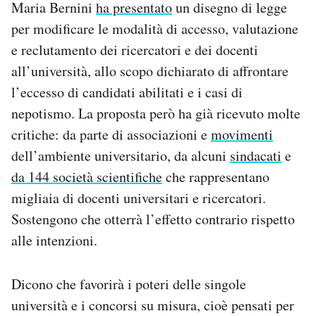
Maria Bernini
ha presentato
un disegno di legge
Notifiche mobile
per modificare le modalità di accesso, valutazione
Regala il Post
e reclutamento dei ricercatori e dei docenti
Hai bisogno di aiuto?
Esci
all’università, allo scopo dichiarato di affrontare
l’eccesso di candidati abilitati e i casi di
nepotismo. La proposta però ha già ricevuto molte
critiche: da parte di associazioni e
movimenti
dell’ambiente universitario, da alcuni
sindacati
e
da 144 società scientifiche
che rappresentano
migliaia di docenti universitari e ricercatori.
Sostengono che otterrà l’effetto contrario rispetto
alle intenzioni.
Dicono che favorirà i poteri delle singole
università e i concorsi su misura, cioè pensati per