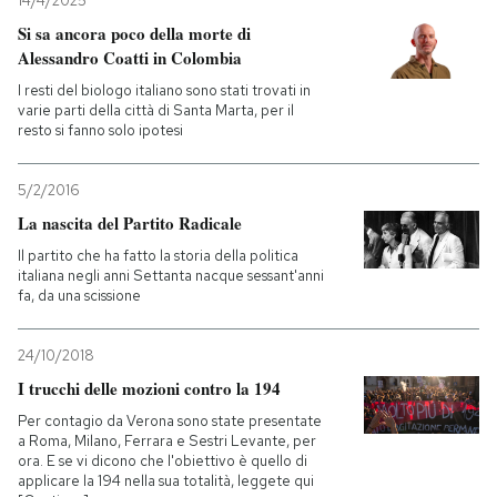
14/4/2025
Si sa ancora poco della morte di
PODCAST
Alessandro Coatti in Colombia
I resti del biologo italiano sono stati trovati in
varie parti della città di Santa Marta, per il
NEWSLETTER
resto si fanno solo ipotesi
5/2/2016
I MIEI PREFERITI
La nascita del Partito Radicale
Il partito che ha fatto la storia della politica
SHOP
italiana negli anni Settanta nacque sessant'anni
fa, da una scissione
CALENDARIO
24/10/2018
I trucchi delle mozioni contro la 194
AREA PERSONALE
Per contagio da Verona sono state presentate
a Roma, Milano, Ferrara e Sestri Levante, per
Entra
ora. E se vi dicono che l'obiettivo è quello di
applicare la 194 nella sua totalità, leggete qui