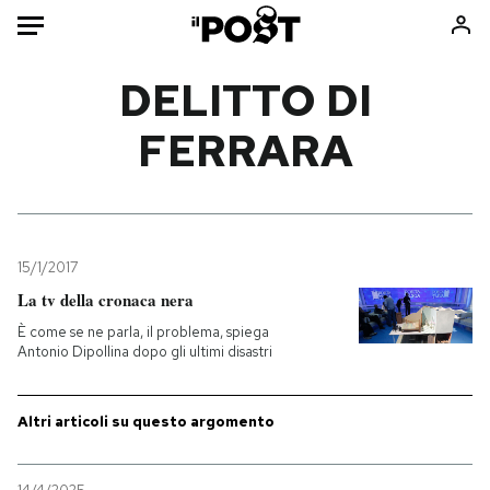
Auto
DELITTO DI
FERRARA
HOME
Italia
Moda
Mondo
Libri
Politica
Consumismi
15/1/2017
Tecnologia
Storie/Idee
La tv della cronaca nera
Internet
Ok Boomer!
È come se ne parla, il problema, spiega
Scienza
Media
Antonio Dipollina dopo gli ultimi disastri
Cultura
Europa
Economia
Altrecose
Altri articoli su questo argomento
Sport
Mondiali calcio 2026