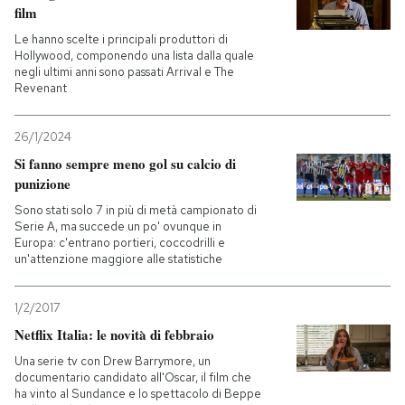
film
PODCAST
Le hanno scelte i principali produttori di
Hollywood, componendo una lista dalla quale
negli ultimi anni sono passati Arrival e The
Revenant
NEWSLETTER
26/1/2024
I MIEI PREFERITI
Si fanno sempre meno gol su calcio di
punizione
Sono stati solo 7 in più di metà campionato di
SHOP
Serie A, ma succede un po' ovunque in
Europa: c'entrano portieri, coccodrilli e
un'attenzione maggiore alle statistiche
CALENDARIO
1/2/2017
Netflix Italia: le novità di febbraio
AREA PERSONALE
Una serie tv con Drew Barrymore, un
Entra
documentario candidato all'Oscar, il film che
ha vinto al Sundance e lo spettacolo di Beppe