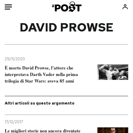
Auto
DAVID PROWSE
HOME
Italia
Moda
Mondo
Libri
29/11/2020
Politica
Consumismi
È morto David Prowse, l’attore che
interpretava Darth Vader nella prima
Tecnologia
Storie/Idee
trilogia di Star Wars: aveva 85 anni
Internet
Ok Boomer!
Scienza
Media
Cultura
Europa
Altri articoli su questo argomento
Economia
Altrecose
Sport
Mondiali calcio 2026
17/12/2017
Le migliori storie non ancora diventate