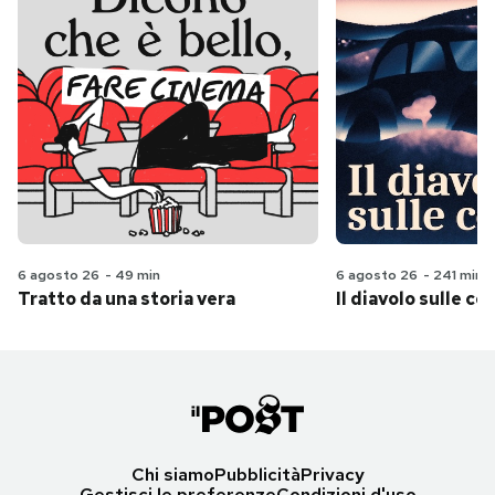
6 agosto 26
-
49 min
6 agosto 26
-
241 min
Tratto da una storia vera
Il diavolo sulle col
Chi siamo
Pubblicità
Privacy
Gestisci le preferenze
Condizioni d'uso