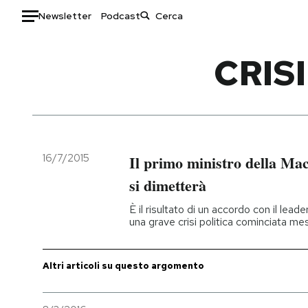
Newsletter
Podcast
Auto
CRIS
HOME
Italia
Moda
Mondo
Libri
Politica
Consumismi
16/7/2015
Il primo ministro della Ma
Tecnologia
Storie/Idee
si dimetterà
Internet
Ok Boomer!
È il risultato di un accordo con il lead
Scienza
Media
una grave crisi politica cominciata mes
Cultura
Europa
Economia
Altrecose
Altri articoli su questo argomento
Sport
Mondiali calcio 2026