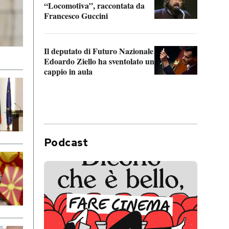
“Locomotiva”, raccontata da
inseg
Francesco Guccini
Khers
Il deputato di Futuro Nazionale
La pl
Edoardo Ziello ha sventolato un
da P
cappio in aula
Podcast