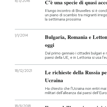
8/3/2016
C’è una specie di quasi acc
PODCAST
Il lungo incontro di Bruxelles si è con
un piano di scambio tra migranti irregola
la settimana prossima
NEWSLETTER
1/1/2014
Bulgaria, Romania e Letton
I MIEI PREFERITI
oggi
Dal primo gennaio i cittadini bulgari e 
SHOP
paesi della UE, e in Lettonia si usa l'e
18/12/2021
Le richieste della Russia per
CALENDARIO
Ucraina
AREA PERSONALE
Ha chiesto che l'Ucraina non entri mai n
militari dell'alleanza dai paesi dell’Eu
Entra
18/11/2018