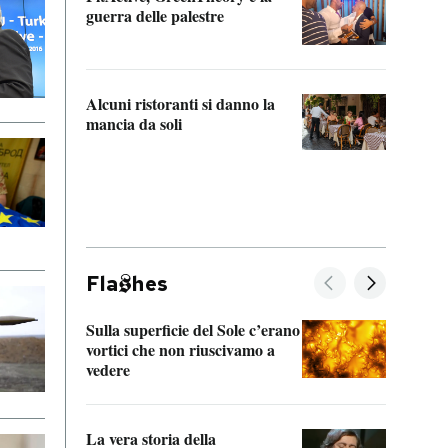
“Odis
guerra delle palestre
Che s
strum
Alcuni ristoranti si danno la
mancia da soli
Fla
hes
Sulla superficie del Sole c’erano
Il fi
vortici che non riuscivamo a
facen
vedere
dentr
La vera storia della
Il vi