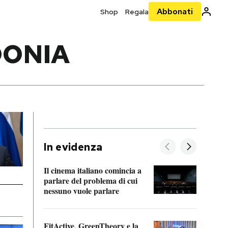
Abbonati
Shop
Regala
DONIA
In evidenza
Il cinema italiano comincia a
A cos
parlare del problema di cui
nessuno vuole parlare
Cosa 
FitActive, GreenTheory e la