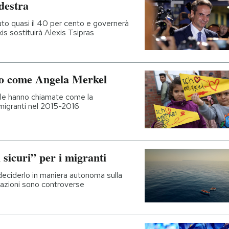
odestra
to quasi il 40 per cento e governerà
kis sostituirà Alexis Tsipras
no come Angela Merkel
a le hanno chiamate come la
 migranti nel 2015-2016
sicuri” per i migranti
eciderlo in maniera autonoma sulla
utazioni sono controverse