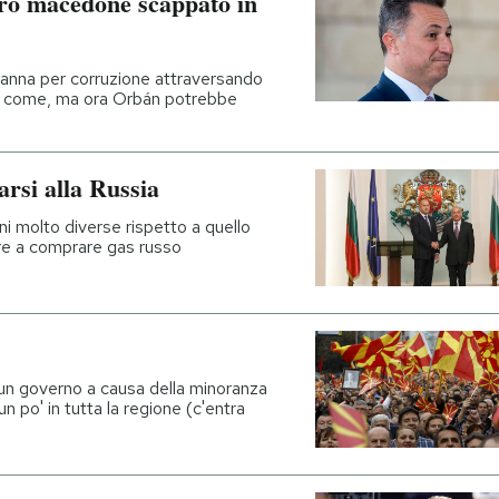
tro macedone scappato in
danna per corruzione attraversando
i sa come, ma ora Orbán potrebbe
arsi alla Russia
ni molto diverse rispetto a quello
re a comprare gas russo
 un governo a causa della minoranza
un po' in tutta la regione (c'entra