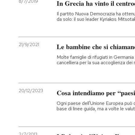
8/7/2019
In Grecia ha vinto il centr
Il partito Nuova Democrazia ha ottenu
da solo: il suo leader Kyriakos Mitsota
21/9/2021
Le bambine che si chiama
Molte famiglie di rifugiati in Germani
cancelliera per la sua accoglienza dei
20/12/2023
Cosa intendiamo per “paesi 
Ogni paese dell'Unione Europea può d
base di linee guida, ma a volte le val
2/7/2013