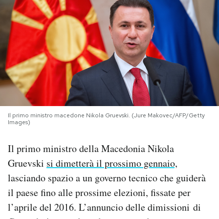
PODCAST
NEWSLETTER
I MIEI PREFERITI
Il primo ministro macedone Nikola Gruevski. (Jure Makovec/AFP/Getty
SHOP
Images)
Il primo ministro della Macedonia Nikola
CALENDARIO
Gruevski
si dimetterà il prossimo gennaio,
lasciando spazio a un governo tecnico che guiderà
AREA PERSONALE
il paese fino alle prossime elezioni, fissate per
Area Personale
l’aprile del 2016. L’annuncio delle dimissioni di
Newsletter