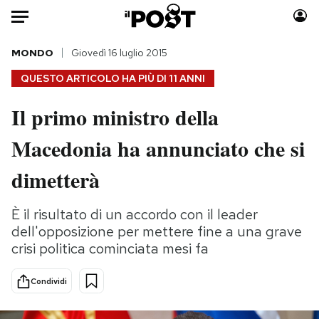
Auto
MONDO
Giovedì 16 luglio 2015
QUESTO ARTICOLO HA PIÙ DI
11 ANNI
HOME
Il primo ministro della
Italia
Moda
Macedonia ha annunciato che si
Mondo
Libri
Politica
Consumismi
dimetterà
Tecnologia
Storie/Idee
Internet
Ok Boomer!
È il risultato di un accordo con il leader
Scienza
Media
dell'opposizione per mettere fine a una grave
Cultura
Europa
crisi politica cominciata mesi fa
Economia
Altrecose
Condividi
Sport
Mondiali calcio 2026