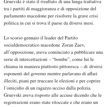
Gruevski è stato il risultato di una lunga trattativa
Notifiche mobile
tra i partiti di maggioranza e di opposizione del
Regala il Post
parlamento macedone per risolvere la grave crisi
Hai bisogno di aiuto?
politica in cui si trova il paese da diversi mesi.
Esci
Lo scorso gennaio il leader del Partito
socialdemocratico macedone Zoran Zaev,
all’opposizione, aveva cominciato a pubblicare una
serie di intercettazioni – “bombe”, come lui le
chiama in maniera piuttosto pittoresca – di diversi
esponenti del governo mentre parlavano di affari
illeciti, piani per truccare le elezioni e per coprire
l’omicidio di un ragazzo ucciso dalla polizia.
Gruevski aveva risposto alle accuse dicendo che le
registrazioni erano state ritoccate e che erano un