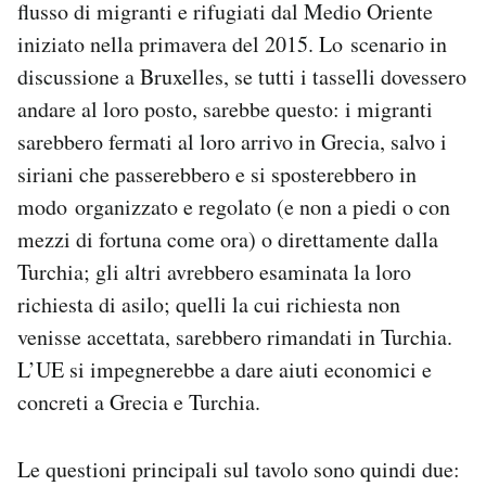
flusso di migranti e rifugiati dal Medio Oriente
Notifiche mobile
iniziato nella primavera del 2015. Lo scenario in
Regala il Post
discussione a Bruxelles, se tutti i tasselli dovessero
Hai bisogno di aiuto?
Esci
andare al loro posto, sarebbe questo: i migranti
sarebbero fermati al loro arrivo in Grecia, salvo i
siriani che passerebbero e si sposterebbero in
modo organizzato e regolato (e non a piedi o con
mezzi di fortuna come ora) o direttamente dalla
Turchia; gli altri avrebbero esaminata la loro
richiesta di asilo; quelli la cui richiesta non
venisse accettata, sarebbero rimandati in Turchia.
L’UE si impegnerebbe a dare aiuti economici e
concreti a Grecia e Turchia.
Le questioni principali sul tavolo sono quindi due: