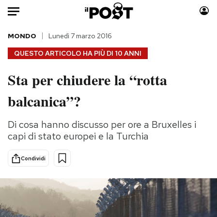
Auto
MONDO
Lunedì 7 marzo 2016
QUESTO ARTICOLO HA PIÙ DI
10 ANNI
HOME
Sta per chiudere la “rotta
Italia
Moda
balcanica”?
Mondo
Libri
Politica
Consumismi
Di cosa hanno discusso per ore a Bruxelles i
Tecnologia
Storie/Idee
capi di stato europei e la Turchia
Internet
Ok Boomer!
Scienza
Media
Condividi
Cultura
Europa
Economia
Altrecose
Sport
Mondiali calcio 2026