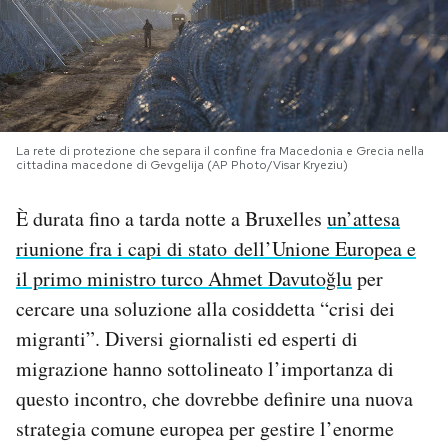
PODCAST
NEWSLETTER
La rete di protezione che separa il confine fra Macedonia e Grecia nella
cittadina macedone di Gevgelija (AP Photo/Visar Kryeziu)
I MIEI PREFERITI
È durata fino a tarda notte a Bruxelles
un’attesa
SHOP
riunione fra i capi di stato dell’Unione Europea e
il primo ministro turco Ahmet Davutoğlu
per
CALENDARIO
cercare una soluzione alla cosiddetta “crisi dei
migranti”. Diversi giornalisti ed esperti di
migrazione hanno sottolineato l’importanza di
AREA PERSONALE
questo incontro, che dovrebbe definire una nuova
Area Personale
strategia comune europea per gestire l’enorme
Newsletter