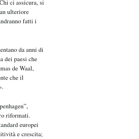
hi ci assicura, si
 un ulteriore
ndranno fatti i
mentano da anni di
ca dei paesi che
omas de Waal,
nte che il
».
openhagen”,
ro riformati.
standard europei
tività e crescita;