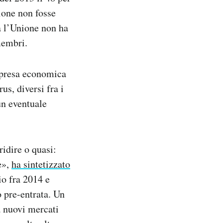
ione non fosse
a l’Unione non ha
membri.
ipresa economica
us, diversi fra i
un eventuale
idire o quasi:
e»,
ha sintetizzato
o fra 2014 e
o pre-entrata. Un
a nuovi mercati