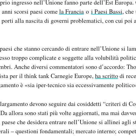
prio ingresso nell’Unione fanno parte dell’Est Europa. C
i anni scorsi paesi come
la Francia
o
i Paesi Bassi
, che
porti alla nascita di governi problematici, con cui poi a
i paesi che stanno cercando di entrare nell’Unione si la
esso troppo complicate e soggette alla volubilità politi
mbri. Anche diversi commentatori sono d’accordo: Th
lista per il think tank Carnegie Europe,
ha scritto
di rece
gamento è «sia iper-tecnico sia eccessivamente politico
largamento devono seguire dai cosiddetti “criteri di C
 Da allora sono stati più volte aggiornati, ma mai davve
paese che desidera entrare nell’Unione si allinei agli 
erali – questioni fondamentali; mercato interno; competi