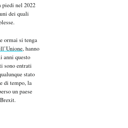
 piedi nel 2022
uni dei quali
plesse.
he ormai si tenga
ell’Unione
, hanno
mi anni questo
ti sono entrati
 qualunque stato
e di tempo, la
 perso un paese
Brexit.