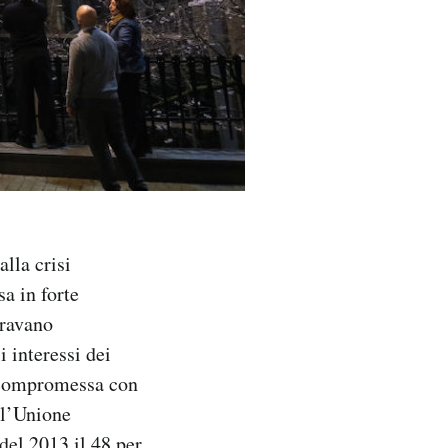
alla crisi
a in forte
eravano
 interessi dei
po compromessa con
ll’Unione
del 2013 il 48 per