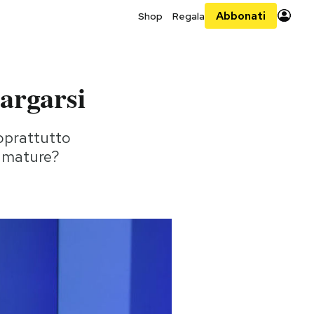
Abbonati
Shop
Regala
argarsi
soprattutto
a mature?