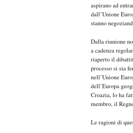
aspirano ad entra
Notifiche mobile
Regala il Post
dall’Unione Europ
Hai bisogno di aiuto?
stanno negoziando
Esci
Dalla riunione no
a cadenza regola
riaperto il dibatt
processo si sia fe
nell’Unione Europ
dell’Europa geogr
Croazia, lo ha fa
membro, il Regno 
Le ragioni di ques