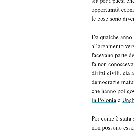
sia per i paesi c
opportunità econo
le cose sono dive
Da qualche anno 
allargamento vers
facevano parte de
fa non conoscevan
diritti civili, s
democrazie mature
che hanno poi gov
in Polonia
e
Ungh
Per come è stata s
non possono esser