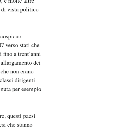
, e molte altre
i vista politico
 cospicuo
7 verso stati che
i fino a trent’anni
l’allargamento dei
i che non erano
lassi dirigenti
enuta per esempio
re, questi paesi
esi che stanno