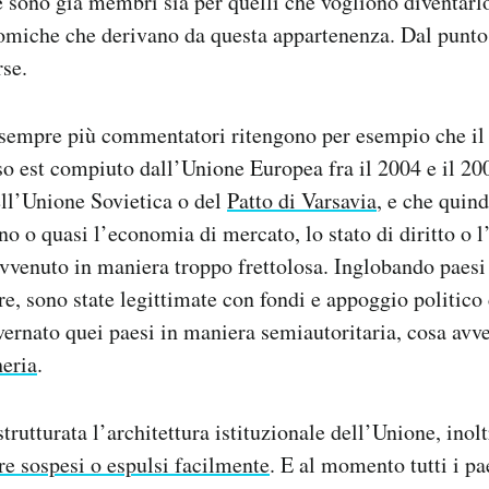
he sono già membri sia per quelli che vogliono diventarlo
miche che derivano da questa appartenenza. Dal punto d
rse.
sempre più commentatori ritengono per esempio che il
o est compiuto dall’Unione Europea fra il 2004 e il 200
ll’Unione Sovietica o del
Patto di Varsavia
, e che quind
o o quasi l’economia di mercato, lo stato di diritto o 
ia avvenuto in maniera troppo frettolosa. Inglobando paes
, sono state legittimate con fondi e appoggio politico c
ernato quei paesi in maniera semiautoritaria, cosa avv
eria
.
trutturata l’architettura istituzionale dell’Unione, inolt
e sospesi o espulsi facilmente
. E al momento tutti i pa