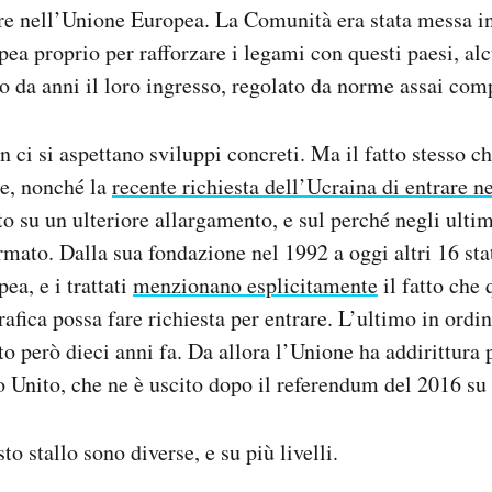
re nell’Unione Europea. La Comunità era stata messa in
ea proprio per rafforzare i legami con questi paesi, alc
 da anni il loro ingresso, regolato da norme assai com
n ci si aspettano sviluppi concreti. Ma il fatto stesso c
re, nonché la
recente richiesta dell’Ucraina di entrare n
ito su un ulteriore allargamento, e sul perché negli ulti
rmato. Dalla sua fondazione nel 1992 a oggi altri 16 sta
ea, e i trattati
menzionano esplicitamente
il fatto che
afica possa fare richiesta per entrare. L’ultimo in ordin
tto però dieci anni fa. Da allora l’Unione ha addirittura
Unito, che ne è uscito dopo il referendum del 2016 su 
to stallo sono diverse, e su più livelli.