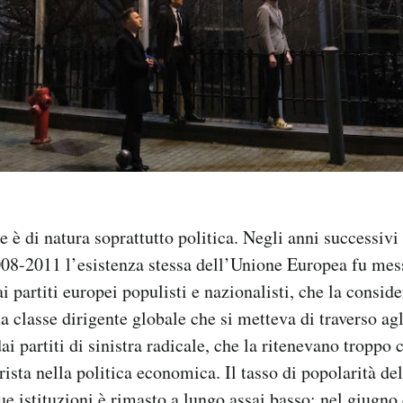
è di natura soprattutto politica. Negli anni successivi 
08-2011 l’esistenza stessa dell’Unione Europea fu mess
i partiti europei populisti e nazionalisti, che la consid
 classe dirigente globale che si metteva di traverso agli
 dai partiti di sinistra radicale, che la ritenevano trop
rista nella politica economica. Il tasso di popolarità de
ue istituzioni è rimasto a lungo assai basso: nel giugno 