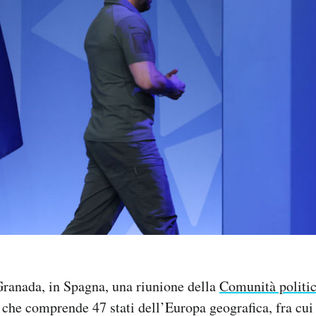
Granada, in Spagna, una riunione della
Comunità politi
che comprende 47 stati dell’Europa geografica, fra cui