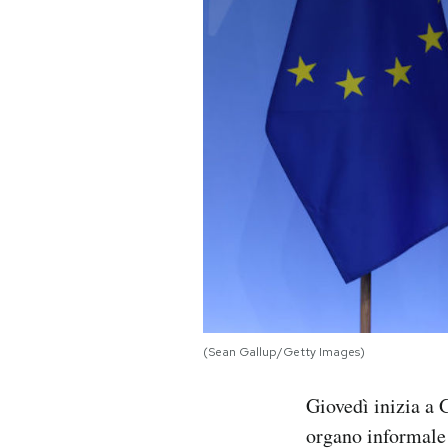
PODCAST
NEWSLETTER
I MIEI PREFERITI
SHOP
CALENDARIO
(Sean Gallup/Getty Images)
AREA PERSONALE
Giovedì inizia a 
Area Personale
organo informale 
Newsletter