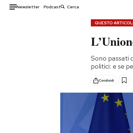
Newsletter
Podcast
Auto
QUESTO ARTICOLO
L’Union
HOME
Italia
Moda
Sono passati di
Mondo
Libri
politici: e se
Politica
Consumismi
Tecnologia
Storie/Idee
Condividi
Internet
Ok Boomer!
Scienza
Media
Cultura
Europa
Economia
Altrecose
Sport
Mondiali calcio 2026