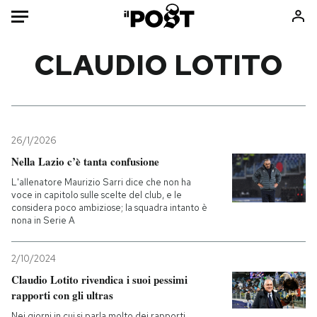
Auto
CLAUDIO LOTITO
HOME
Italia
Moda
Mondo
Libri
26/1/2026
Politica
Consumismi
Nella Lazio c’è tanta confusione
Tecnologia
Storie/Idee
L'allenatore Maurizio Sarri dice che non ha
voce in capitolo sulle scelte del club, e le
Internet
Ok Boomer!
considera poco ambiziose; la squadra intanto è
Scienza
Media
nona in Serie A
Cultura
Europa
2/10/2024
Economia
Altrecose
Claudio Lotito rivendica i suoi pessimi
Sport
Mondiali calcio 2026
rapporti con gli ultras
Nei giorni in cui si parla molto dei rapporti