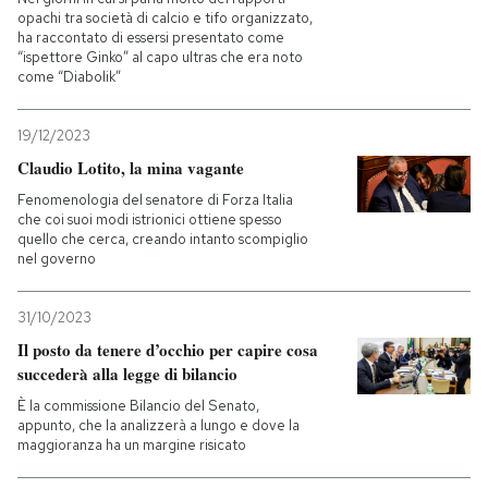
opachi tra società di calcio e tifo organizzato,
ha raccontato di essersi presentato come
PODCAST
“ispettore Ginko” al capo ultras che era noto
come “Diabolik”
NEWSLETTER
19/12/2023
Claudio Lotito, la mina vagante
I MIEI PREFERITI
Fenomenologia del senatore di Forza Italia
che coi suoi modi istrionici ottiene spesso
quello che cerca, creando intanto scompiglio
nel governo
SHOP
31/10/2023
CALENDARIO
Il posto da tenere d’occhio per capire cosa
succederà alla legge di bilancio
AREA PERSONALE
È la commissione Bilancio del Senato,
appunto, che la analizzerà a lungo e dove la
maggioranza ha un margine risicato
Entra