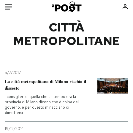
Auto
CITTÀ
METROPOLITANE
HOME
Italia
Moda
Mondo
Libri
Politica
Consumismi
5/7/2017
Tecnologia
Storie/Idee
La città metropolitana di Milano rischia il
Internet
Ok Boomer!
dissesto
Scienza
Media
I consiglieri di quella che un tempo era la
Cultura
Europa
provincia di Milano dicono che è colpa del
governo, e per questo minacciano di
Economia
Altrecose
dimettersi
Sport
Mondiali calcio 2026
19/12/2014