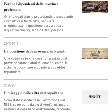
Perché i dipendenti delle province
protestano
PODCAST
Gli impiegati stanno protestando e occupando
i loro uffici in tante città, per via di
un'intricatissima questione burocratica e
NEWSLETTER
legislativa che riguarda 20.000 persone
I MIEI PREFERITI
21/7/2012
La questione delle province, in 5 punti
Che cosa si sa (e che cosa non si sa) su quali
SHOP
province saranno abolite, quando, come, le
città metropolitane e quanto si potrebbe
risparmiare
CALENDARIO
9/9/2011
AREA PERSONALE
Il miraggio delle città metropolitane
Sono state inserite nella Costituzione dal
Entra
1998, se ne parla da più di vent'anni, ancora
nessuno sa cosa siano esattamente, racconta