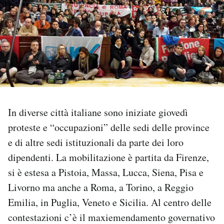
PODCAST
NEWSLETTER
I MIEI PREFERITI
In diverse città italiane sono iniziate giovedì
SHOP
proteste e “occupazioni” delle sedi delle province
e di altre sedi istituzionali da parte dei loro
CALENDARIO
dipendenti. La mobilitazione è partita da Firenze,
si è estesa a Pistoia, Massa, Lucca, Siena, Pisa e
AREA PERSONALE
Livorno ma anche a Roma, a Torino, a Reggio
Emilia, in Puglia, Veneto e Sicilia. Al centro delle
Area Personale
contestazioni c’è il maxiemendamento governativo
Newsletter