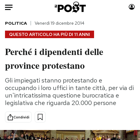
Auto
POLITICA
Venerdì 19 dicembre 2014
QUESTO ARTICOLO HA PIÙ DI
11 ANNI
HOME
Perché i dipendenti delle
Italia
Moda
province protestano
Mondo
Libri
Politica
Consumismi
Gli impiegati stanno protestando e
Tecnologia
Storie/Idee
occupando i loro uffici in tante città, per via di
Internet
Ok Boomer!
un'intricatissima questione burocratica e
Scienza
Media
legislativa che riguarda 20.000 persone
Cultura
Europa
Economia
Altrecose
Condividi
Sport
Mondiali calcio 2026