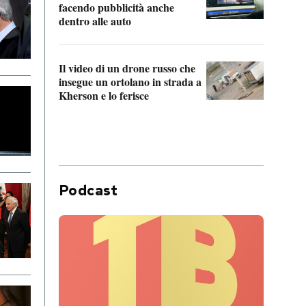
Franc
facendo pubblicità anche
dello
dentro alle auto
Una 
Il video di un drone russo che
statun
insegue un ortolano in strada a
afric
Kherson e lo ferisce
Podcast