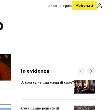
Abbonati
Shop
Regala
O
In evidenza
A cosa serve una scena di sesso?
La “I
bolog
Cosa hanno pensato di
Se sa