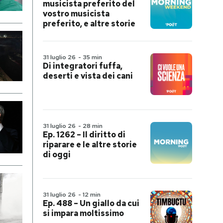
musicista preferito del
vostro musicista
preferito, e altre storie
31 luglio 26
-
35 min
Di integratori fuffa,
deserti e vista dei cani
31 luglio 26
-
28 min
Ep. 1262 – Il diritto di
riparare e le altre storie
di oggi
31 luglio 26
-
12 min
Ep. 488 – Un giallo da cui
si impara moltissimo