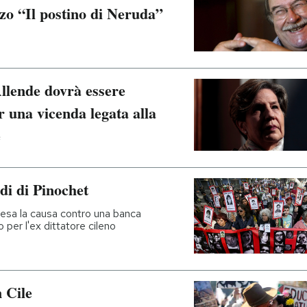
zo “Il postino di Neruda”
Allende dovrà essere
r una vicenda legata alla
e
di di Pinochet
presa la causa contro una banca
o per l'ex dittatore cileno
n Cile