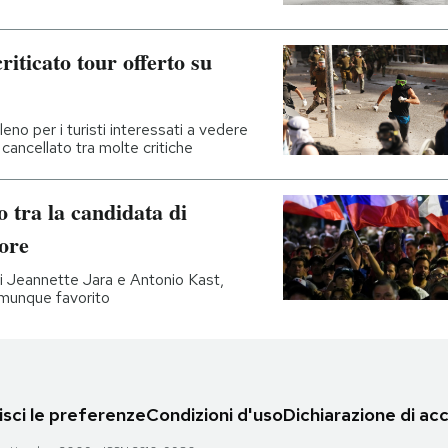
riticato tour offerto su
eno per i turisti interessati a vedere
 cancellato tra molte critiche
io tra la candidata di
tore
ati Jeannette Jara e Antonio Kast,
omunque favorito
sci le preferenze
Condizioni d'uso
Dichiarazione di acc