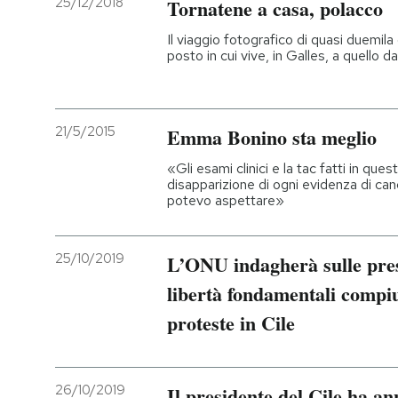
25/12/2018
Tornatene a casa, polacco
PODCAST
Il viaggio fotografico di quasi duemila
posto in cui vive, in Galles, a quello d
NEWSLETTER
21/5/2015
Emma Bonino sta meglio
I MIEI PREFERITI
«Gli esami clinici e la tac fatti in ques
disapparizione di ogni evidenza di canc
potevo aspettare»
SHOP
25/10/2019
L’ONU indagherà sulle pres
CALENDARIO
libertà fondamentali compiu
proteste in Cile
AREA PERSONALE
Entra
26/10/2019
Il presidente del Cile ha a