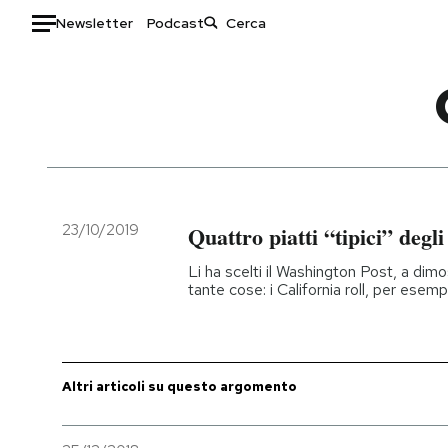
Newsletter
Podcast
Auto
HOME
Italia
Moda
Mondo
Libri
Politica
Consumismi
23/10/2019
Quattro piatti “tipici” degli
Tecnologia
Storie/Idee
Li ha scelti il Washington Post, a dimo
Internet
Ok Boomer!
tante cose: i California roll, per esemp
Scienza
Media
Cultura
Europa
Economia
Altrecose
Altri articoli su questo argomento
Sport
Mondiali calcio 2026