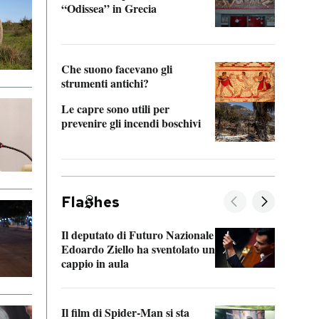
“Odissea” in Grecia
vedi 
Che suono facevano gli
strumenti antichi?
Le capre sono utili per
prevenire gli incendi boschivi
Fla
hes
Il deputato di Futuro Nazionale
La pl
Edoardo Ziello ha sventolato un
da P
cappio in aula
La de
Il film di Spider-Man si sta