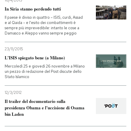
16/4/2015
In Siria stanno perdendo tutti
PODCAST
Il paese è diviso in quattro – ISIS, curdi, Assad
e al Qaida – e l'esito dei combattimenti è
sempre più imprevedibile: intanto le cose a
NEWSLETTER
Damasco e Aleppo vanno sempre peggio
23/11/2015
I MIEI PREFERITI
L’ISIS spiegato bene (a Milano)
Mercoledì 25 e giovedì 26 novembre a Milano
SHOP
un pezzo di redazione del Post discute dello
Stato Islamico
CALENDARIO
12/3/2012
Il trailer del documentario sulla
presidenza Obama e l’uccisione di Osama
AREA PERSONALE
bin Laden
Entra