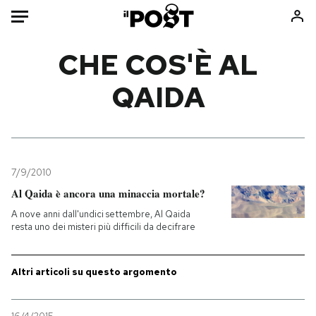
Auto
CHE COS'È AL
QAIDA
HOME
Italia
Moda
Mondo
Libri
Politica
Consumismi
7/9/2010
Tecnologia
Storie/Idee
Al Qaida è ancora una minaccia mortale?
Internet
Ok Boomer!
A nove anni dall'undici settembre, Al Qaida
Scienza
Media
resta uno dei misteri più difficili da decifrare
Cultura
Europa
Economia
Altrecose
Altri articoli su questo argomento
Sport
Mondiali calcio 2026