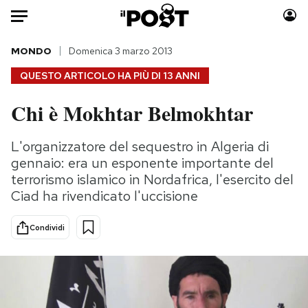
Auto
MONDO
Domenica 3 marzo 2013
QUESTO ARTICOLO HA PIÙ DI
13 ANNI
HOME
Chi è Mokhtar Belmokhtar
Italia
Moda
Mondo
Libri
L'organizzatore del sequestro in Algeria di
Politica
Consumismi
gennaio: era un esponente importante del
Tecnologia
Storie/Idee
terrorismo islamico in Nordafrica, l'esercito del
Ciad ha rivendicato l'uccisione
Internet
Ok Boomer!
Scienza
Media
Condividi
Cultura
Europa
Economia
Altrecose
Sport
Mondiali calcio 2026