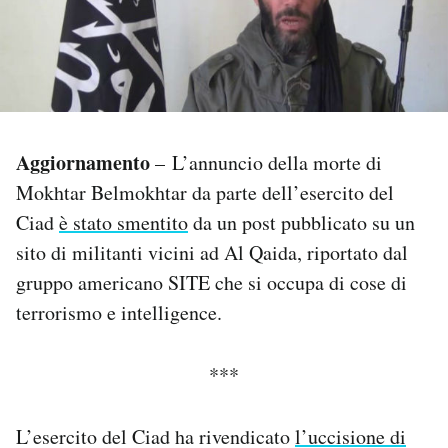
PODCAST
NEWSLETTER
Aggiornamento
– L’annuncio della morte di
I MIEI PREFERITI
Mokhtar Belmokhtar da parte dell’esercito del
Ciad
è stato smentito
da un post pubblicato su un
SHOP
sito di militanti vicini ad Al Qaida, riportato dal
gruppo americano SITE che si occupa di cose di
CALENDARIO
terrorismo e intelligence.
AREA PERSONALE
***
Area Personale
L’esercito del Ciad ha rivendicato
l’uccisione di
Newsletter