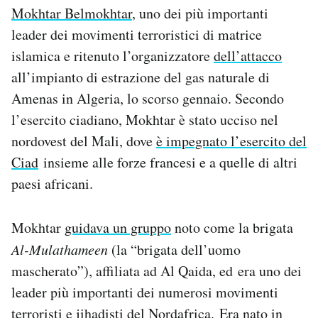
Mokhtar Belmokhtar
, uno dei più importanti
Notifiche mobile
Regala il Post
leader dei movimenti terroristici di matrice
Hai bisogno di aiuto?
islamica e ritenuto l’organizzatore
dell’attacco
Esci
all’impianto di estrazione del gas naturale di
Amenas in Algeria, lo scorso gennaio. Secondo
l’esercito ciadiano, Mokhtar è stato ucciso nel
nordovest del Mali, dove
è impegnato l’esercito del
Ciad
insieme alle forze francesi e a quelle di altri
paesi africani.
Mokhtar
guidava un gruppo
noto come la brigata
Al-Mulathameen
(la “brigata dell’uomo
mascherato”), affiliata ad Al Qaida, ed era uno dei
leader più importanti dei numerosi movimenti
terroristi e jihadisti del Nordafrica. Era nato in