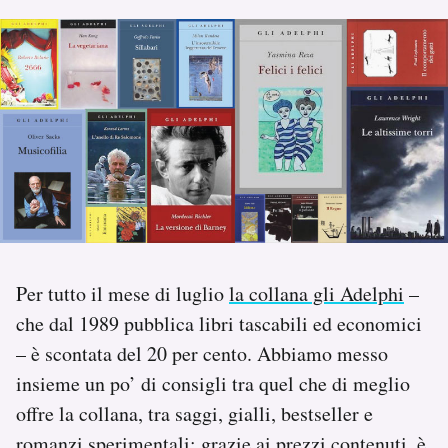
PODCAST
NEWSLETTER
I MIEI PREFERITI
SHOP
Per tutto il mese di luglio
la collana gli Adelphi
–
CALENDARIO
che dal 1989 pubblica libri tascabili ed economici
– è scontata del 20 per cento. Abbiamo messo
AREA PERSONALE
insieme un po’ di consigli tra quel che di meglio
offre la collana, tra saggi, gialli, bestseller e
Area Personale
Newsletter
romanzi sperimentali: grazie ai prezzi contenuti, è