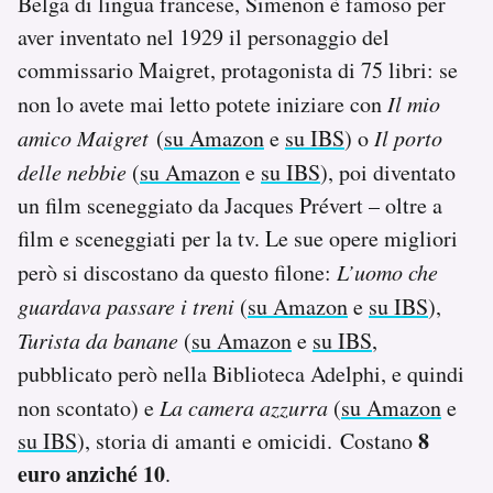
Belga di lingua francese, Simenon è famoso per
aver inventato nel 1929 il personaggio del
commissario Maigret, protagonista di 75 libri: se
non lo avete mai letto potete iniziare con
Il mio
amico Maigret
(
su Amazon
e
su IBS
) o
Il porto
delle nebbie
(
su Amazon
e
su IBS
), poi diventato
un film sceneggiato da Jacques Prévert – oltre a
film e sceneggiati per la tv. Le sue opere migliori
però si discostano da questo filone:
L’uomo che
guardava passare i treni
(
su Amazon
e
su IBS
),
Turista da banane
(
su Amazon
e
su IBS
,
pubblicato però nella Biblioteca Adelphi, e quindi
non scontato) e
La camera azzurra
(
su Amazon
e
8
su IBS
), storia di amanti e omicidi. Costano
euro anziché 10
.