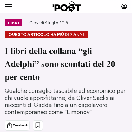
Auto
LIBRI
Giovedì 4 luglio 2019
QUESTO ARTICOLO HA PIÙ DI
7 ANNI
HOME
I libri della collana “gli
Italia
Moda
Mondo
Libri
Adelphi” sono scontati del 20
Politica
Consumismi
per cento
Tecnologia
Storie/Idee
Internet
Ok Boomer!
Qualche consiglio tascabile ed economico per
Scienza
Media
chi vuole approfittarne, da Oliver Sacks ai
Cultura
Europa
racconti di Gadda fino a un capolavoro
Economia
Altrecose
contemporaneo come "Limonov"
Sport
Mondiali calcio 2026
Condividi