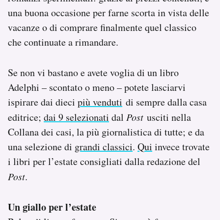
Notifiche mobile
una buona occasione per farne scorta in vista delle
Regala il Post
vacanze o di comprare finalmente quel classico
Hai bisogno di aiuto?
che continuate a rimandare.
Esci
Se non vi bastano e avete voglia di un libro
Adelphi – scontato o meno – potete lasciarvi
ispirare dai dieci
più venduti
di sempre dalla casa
editrice;
dai 9 selezionati
dal
Post
usciti nella
Collana dei casi, la più giornalistica di tutte; e da
una selezione di
grandi classici
.
Qui
invece trovate
i libri per l’estate consigliati dalla redazione del
Post
.
Un giallo per l’estate