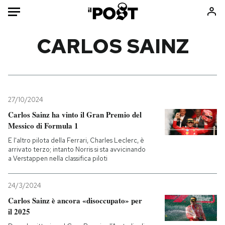
Auto
CARLOS SAINZ
HOME
Italia
Moda
Mondo
Libri
27/10/2024
Politica
Consumismi
Carlos Sainz ha vinto il Gran Premio del
Messico di Formula 1
Tecnologia
Storie/Idee
E l'altro pilota della Ferrari, Charles Leclerc, è
Internet
Ok Boomer!
arrivato terzo; intanto Norris si sta avvicinando
Scienza
Media
a Verstappen nella classifica piloti
Cultura
Europa
Economia
Altrecose
24/3/2024
Carlos Sainz è ancora «disoccupato» per
Sport
Mondiali calcio 2026
il 2025