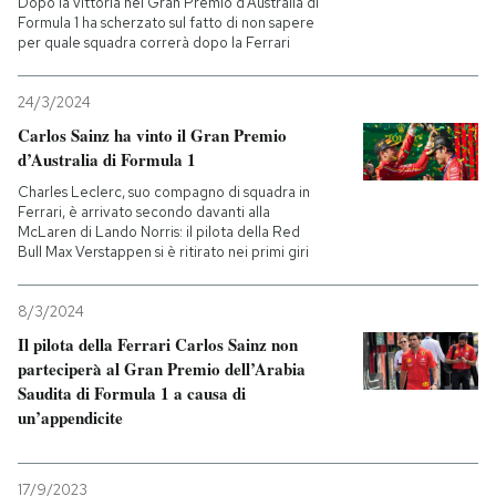
Dopo la vittoria nel Gran Premio d’Australia di
Formula 1 ha scherzato sul fatto di non sapere
per quale squadra correrà dopo la Ferrari
PODCAST
24/3/2024
NEWSLETTER
Carlos Sainz ha vinto il Gran Premio
d’Australia di Formula 1
I MIEI PREFERITI
Charles Leclerc, suo compagno di squadra in
Ferrari, è arrivato secondo davanti alla
McLaren di Lando Norris: il pilota della Red
Bull Max Verstappen si è ritirato nei primi giri
SHOP
8/3/2024
CALENDARIO
Il pilota della Ferrari Carlos Sainz non
parteciperà al Gran Premio dell’Arabia
Saudita di Formula 1 a causa di
AREA PERSONALE
un’appendicite
Entra
17/9/2023