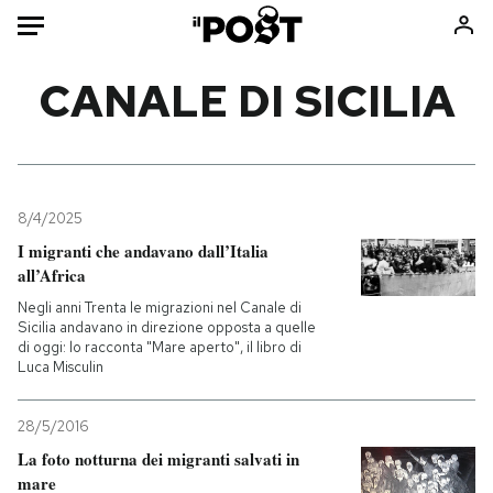
Auto
CANALE DI SICILIA
HOME
Italia
Moda
Mondo
Libri
8/4/2025
Politica
Consumismi
I migranti che andavano dall’Italia
all’Africa
Tecnologia
Storie/Idee
Negli anni Trenta le migrazioni nel Canale di
Internet
Ok Boomer!
Sicilia andavano in direzione opposta a quelle
Scienza
Media
di oggi: lo racconta "Mare aperto", il libro di
Luca Misculin
Cultura
Europa
Economia
Altrecose
28/5/2016
Sport
Mondiali calcio 2026
La foto notturna dei migranti salvati in
mare