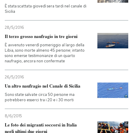
È stata scattata giovedì sera tardi nel canale di
Sicilia
PODCAST
28/5/2016
NEWSLETTER
Il terzo grosso naufragio in tre giorni
È avvenuto venerdì pomeriggio al largo della
Libia, sono morte almeno 45 persone; intanto
I MIEI PREFERITI
sono emerse testimonianze di un quarto
naufragio, ancora non confermate
SHOP
26/5/2016
Un altro naufragio nel Canale di Sicilia
CALENDARIO
Sono state salvate circa 50 persone ma
potrebbero esserci tra i 20 e i 30 morti
AREA PERSONALE
8/6/2015
Entra
Le foto dei migranti soccorsi in Italia
negli ultimi due giorni