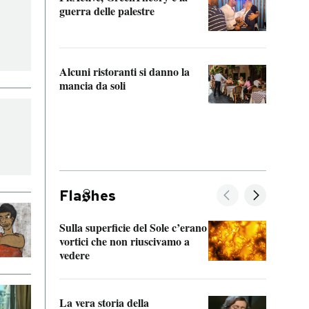
“Odis
guerra delle palestre
Che s
strum
Alcuni ristoranti si danno la
mancia da soli
Fla
hes
Sulla superficie del Sole c’erano
Il fi
vortici che non riuscivamo a
facen
vedere
dentr
La vera storia della
Il vi