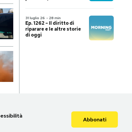
31 luglio 26
-
28 min
Ep. 1262 – Il diritto di
riparare e le altre storie
di oggi
essibilità
Abbonati