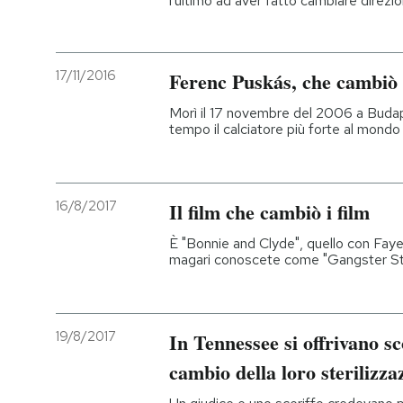
l'ultimo ad aver fatto cambiare direzio
17/11/2016
Ferenc Puskás, che cambiò i
Morì il 17 novembre del 2006 a Buda
tempo il calciatore più forte al mondo 
16/8/2017
Il film che cambiò i film
È "Bonnie and Clyde", quello con Fa
magari conoscete come "Gangster Story
19/8/2017
In Tennessee si offrivano sc
cambio della loro sterilizza