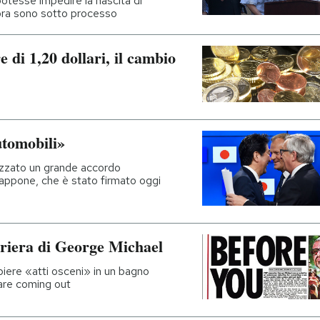
otesse impedire la nascita di
ora sono sotto processo
e di 1,20 dollari, il cambio
utomobili»
tizzato un grande accordo
appone, che è stato firmato oggi
rriera di George Michael
piere «atti osceni» in un bagno
fare coming out