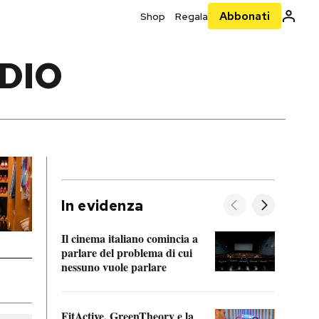
Abbonati
Shop
Regala
DIO
In evidenza
Il cinema italiano comincia a
A cos
parlare del problema di cui
nessuno vuole parlare
Cosa 
FitActive, GreenTheory e la