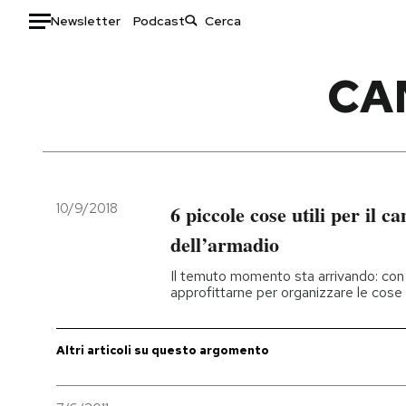
Newsletter
Podcast
Auto
CA
HOME
Italia
Moda
Mondo
Libri
Politica
Consumismi
10/9/2018
6 piccole cose utili per il c
Tecnologia
Storie/Idee
dell’armadio
Internet
Ok Boomer!
Il temuto momento sta arrivando: con
Scienza
Media
approfittarne per organizzare le cose
Cultura
Europa
Economia
Altrecose
Altri articoli su questo argomento
Sport
Mondiali calcio 2026