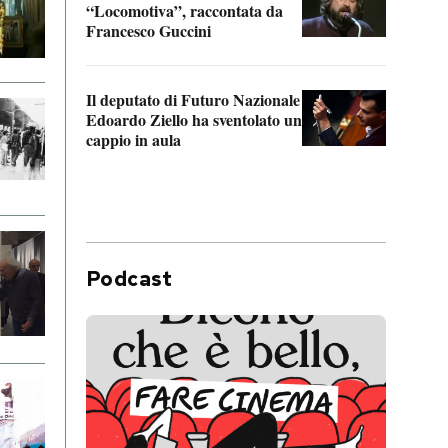
“Locomotiva”, raccontata da
inseg
Francesco Guccini
Khers
Il deputato di Futuro Nazionale
La pl
Edoardo Ziello ha sventolato un
da P
cappio in aula
Podcast