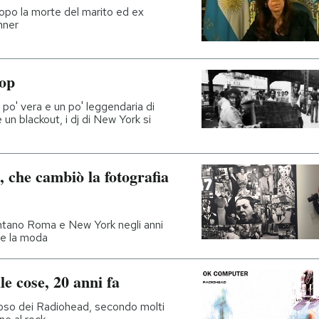
 dopo la morte del marito ed ex
hner
hop
po' vera e un po' leggendaria di
n blackout, i dj di New York si
 che cambiò la fotografia
ntano Roma e New York negli anni
re la moda
 cose, 20 anni fa
amoso dei Radiohead, secondo molti