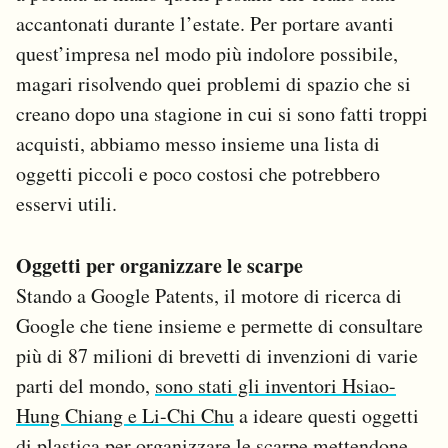
Notifiche mobile
accantonati durante l’estate. Per portare avanti
Regala il Post
quest’impresa nel modo più indolore possibile,
Hai bisogno di aiuto?
magari risolvendo quei problemi di spazio che si
Esci
creano dopo una stagione in cui si sono fatti troppi
acquisti, abbiamo messo insieme una lista di
oggetti piccoli e poco costosi che potrebbero
esservi utili.
Oggetti per organizzare le scarpe
Stando a Google Patents, il motore di ricerca di
Google che tiene insieme e permette di consultare
più di 87 milioni di brevetti di invenzioni di varie
parti del mondo,
sono stati gli inventori Hsiao-
Hung Chiang e Li-Chi Chu
a ideare questi oggetti
di plastica per organizzare le scarpe mettendone