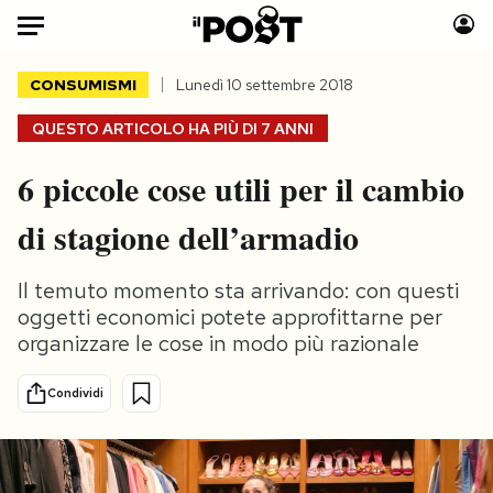
Auto
CONSUMISMI
Lunedì 10 settembre 2018
QUESTO ARTICOLO HA PIÙ DI
7 ANNI
HOME
6 piccole cose utili per il cambio
Italia
Moda
Mondo
Libri
di stagione dell’armadio
Politica
Consumismi
Tecnologia
Storie/Idee
Il temuto momento sta arrivando: con questi
Internet
Ok Boomer!
oggetti economici potete approfittarne per
organizzare le cose in modo più razionale
Scienza
Media
Cultura
Europa
Condividi
Economia
Altrecose
Sport
Mondiali calcio 2026