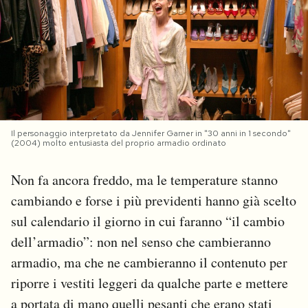
PODCAST
NEWSLETTER
I MIEI PREFERITI
Il personaggio interpretato da Jennifer Garner in "30 anni in 1 secondo"
(2004) molto entusiasta del proprio armadio ordinato
SHOP
Non fa ancora freddo, ma le temperature stanno
cambiando e forse i più previdenti hanno già scelto
CALENDARIO
sul calendario il giorno in cui faranno “il cambio
dell’armadio”: non nel senso che cambieranno
AREA PERSONALE
armadio, ma che ne cambieranno il contenuto per
riporre i vestiti leggeri da qualche parte e mettere
Area Personale
a portata di mano quelli pesanti che erano stati
Newsletter