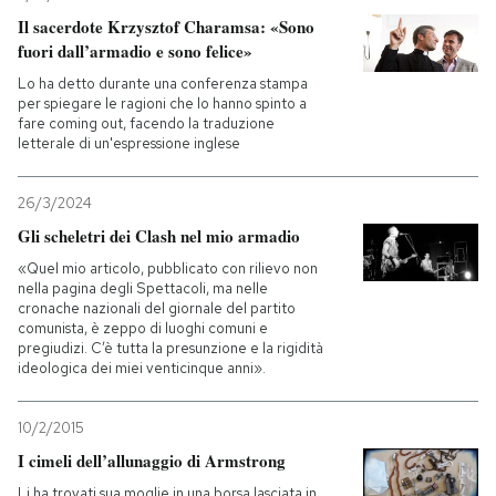
Il sacerdote Krzysztof Charamsa: «Sono
PODCAST
fuori dall’armadio e sono felice»
Lo ha detto durante una conferenza stampa
per spiegare le ragioni che lo hanno spinto a
NEWSLETTER
fare coming out, facendo la traduzione
letterale di un'espressione inglese
I MIEI PREFERITI
26/3/2024
Gli scheletri dei Clash nel mio armadio
SHOP
«Quel mio articolo, pubblicato con rilievo non
nella pagina degli Spettacoli, ma nelle
cronache nazionali del giornale del partito
comunista, è zeppo di luoghi comuni e
CALENDARIO
pregiudizi. C’è tutta la presunzione e la rigidità
ideologica dei miei venticinque anni».
AREA PERSONALE
10/2/2015
Entra
I cimeli dell’allunaggio di Armstrong
Li ha trovati sua moglie in una borsa lasciata in