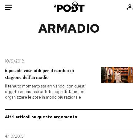
Auto
ARMADIO
HOME
Italia
Moda
Mondo
Libri
10/9/2018
Politica
Consumismi
6 piccole cose utili per il cambio di
stagione dell’armadio
Tecnologia
Storie/Idee
Il temuto momento sta arrivando: con questi
Internet
Ok Boomer!
oggetti economici potete approfittarne per
Scienza
Media
organizzare le cose in modo più razionale
Cultura
Europa
Economia
Altrecose
Altri articoli su questo argomento
Sport
Mondiali calcio 2026
4/10/2015