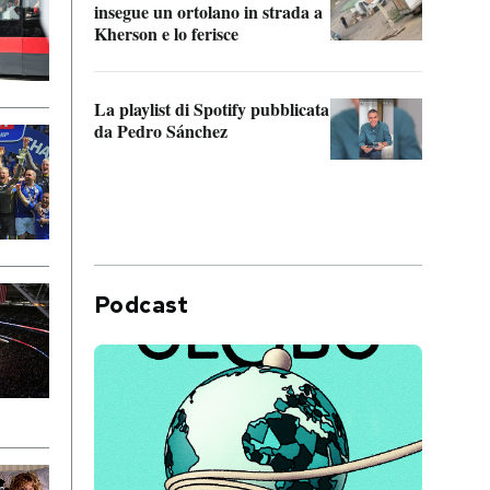
insegue un ortolano in strada a
statun
Kherson e lo ferisce
afric
La playlist di Spotify pubblicata
Quan
da Pedro Sánchez
magli
consi
difen
Podcast