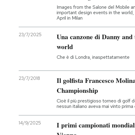
Images from the Salone del Mobile an
PODCAST
important design events in the world, w
April in Milan
NEWSLETTER
23/7/2025
Una canzone di Danny and 
world
I MIEI PREFERITI
Che è di Londra, inaspettatamente
SHOP
23/7/2018
Il golfista Francesco Molin
Championship
CALENDARIO
Cioè il più prestigioso torneo di golf
nessun italiano aveva mai vinto prima 
AREA PERSONALE
14/9/2025
I primi campionati mondiali
Entra
Vienna