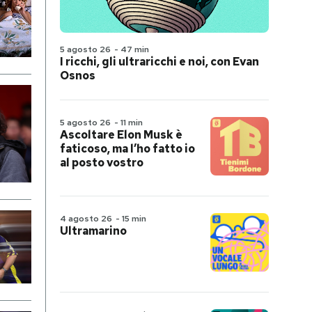
5 agosto 26
-
47 min
I ricchi, gli ultraricchi e noi, con Evan
Osnos
5 agosto 26
-
11 min
Ascoltare Elon Musk è
faticoso, ma l’ho fatto io
al posto vostro
4 agosto 26
-
15 min
Ultramarino