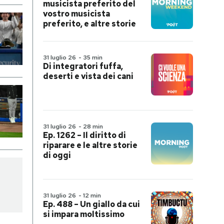
musicista preferito del
vostro musicista
preferito, e altre storie
31 luglio 26
-
35 min
Di integratori fuffa,
deserti e vista dei cani
31 luglio 26
-
28 min
Ep. 1262 – Il diritto di
riparare e le altre storie
di oggi
31 luglio 26
-
12 min
Ep. 488 – Un giallo da cui
si impara moltissimo