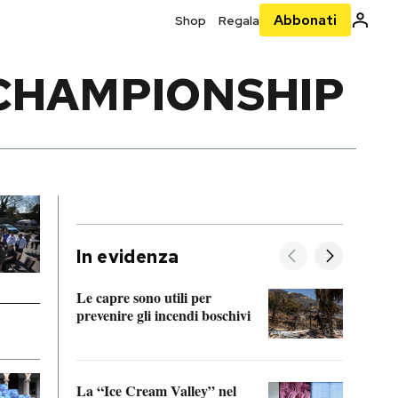
Abbonati
Shop
Regala
 CHAMPIONSHIP
In evidenza
Le capre sono utili per
prevenire gli incendi boschivi
Le si
acces
La “Ice Cream Valley” nel
Prepa