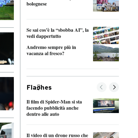
bolognese
Tom 
Se sai cos’è la “sbobba AI”, la
vedi dappertutto
Andremo sempre più in
vacanza al fresco?
Fla
hes
Il film di Spider-Man si sta
La de
facendo pubblicità anche
Franc
dentro alle auto
dello
Il video di un drone russo che
Una 