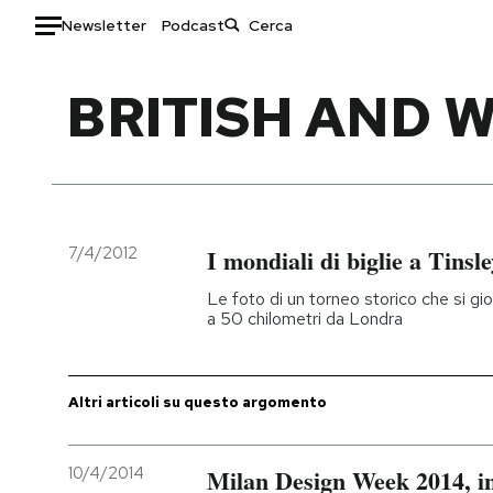
Newsletter
Podcast
Auto
BRITISH AND 
HOME
Italia
Moda
Mondo
Libri
Politica
Consumismi
7/4/2012
I mondiali di biglie a Tinsl
Tecnologia
Storie/Idee
Le foto di un torneo storico che si gi
Internet
Ok Boomer!
a 50 chilometri da Londra
Scienza
Media
Cultura
Europa
Altri articoli su questo argomento
Economia
Altrecose
Sport
Mondiali calcio 2026
10/4/2014
Milan Design Week 2014, in