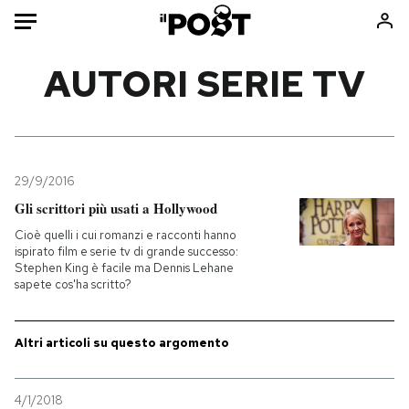
Auto
AUTORI SERIE TV
HOME
Italia
Moda
Mondo
Libri
29/9/2016
Politica
Consumismi
Gli scrittori più usati a Hollywood
Tecnologia
Storie/Idee
Cioè quelli i cui romanzi e racconti hanno
ispirato film e serie tv di grande successo:
Internet
Ok Boomer!
Stephen King è facile ma Dennis Lehane
Scienza
Media
sapete cos'ha scritto?
Cultura
Europa
Economia
Altrecose
Altri articoli su questo argomento
Sport
Mondiali calcio 2026
4/1/2018