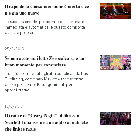
Il capo della chiesa mormone è morto e ce
n’è già uno nuovo
PODCAST
La successione del presidente della chiesa è
immediata e automatica, e questo comporta
NEWSLETTER
qualche problema
25/3/2019
I MIEI PREFERITI
Se non avete mai letto Zerocalcare, è un
buon momento per cominciare
SHOP
I suoi fumetti – e tutti gli altri pubblicati da Bao
Publishing, compreso Makkox – sono scontati
del 25 per cento: 10 suggerimenti per
approfittarne
CALENDARIO
13/3/2017
AREA PERSONALE
Il trailer di “Crazy Night”, il film con
Scarlett Johansson su un addio al nubilato
Entra
che finisce male