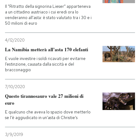
Il "Ritratto della signorina Lieser" apparteneva
a un cittadino austriaco i cui eredi ora lo
PODCAST
venderanno all'asta: è stato valutato tra i 30 e i
50 milioni di euro
NEWSLETTER
4/12/2020
La Namibia metterà all’asta 170 elefanti
I MIEI PREFERITI
E vuole investire i soldi ricavati per evitarne
l’estinzione, causata dalla siccità e del
bracconaggio
SHOP
7/10/2020
CALENDARIO
Questo tirannosauro vale 27 milioni di
euro
E qualcuno che aveva lo spazio dove metterlo
AREA PERSONALE
se l'è aggiudicato in un'asta di Christie's
Entra
3/9/2019