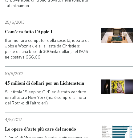
turboventole, un trono trovato nella tomba di
Tutankhamon
25/6/2013
Com’era fatto l’Apple I
Il primo raro computer della società, ideato da
Jobs e Wozniak, è all'all'asta da Christie's:
parte da una base di 300mila dollari, nel 1976
ne costava 666,66
10/5/2012
45 milioni di dollari per un Lichtenstein
Si intitola "Sleeping Girl" ed è stato venduto
ieri all'asta a New York (ma è sempre la metà
del Rothko di l'altroieri)
4/5/2012
Le opere d’arte più care del mondo
"L'urlo" di Munch non è stata la più costosa, se