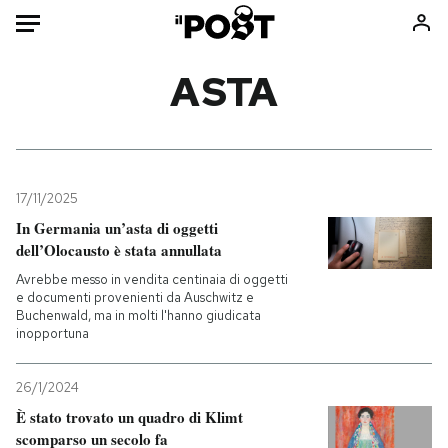
Auto
ASTA
HOME
Italia
Moda
Mondo
Libri
17/11/2025
Politica
Consumismi
In Germania un’asta di oggetti
dell’Olocausto è stata annullata
Tecnologia
Storie/Idee
Avrebbe messo in vendita centinaia di oggetti
Internet
Ok Boomer!
e documenti provenienti da Auschwitz e
Scienza
Media
Buchenwald, ma in molti l'hanno giudicata
inopportuna
Cultura
Europa
Economia
Altrecose
26/1/2024
Sport
Mondiali calcio 2026
È stato trovato un quadro di Klimt
scomparso un secolo fa