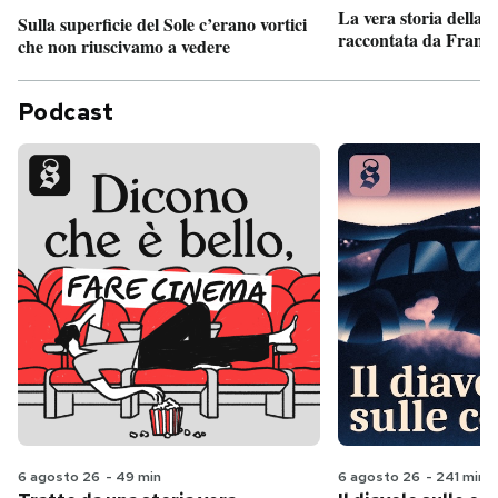
La vera storia della
Sulla superficie del Sole c’erano vortici
raccontata da France
che non riuscivamo a vedere
Podcast
6 agosto 26
-
49 min
6 agosto 26
-
241 min