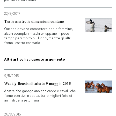
PODCAST
22/9/2017
Tra le anatre le dimensioni contano
NEWSLETTER
Quando devono competere per le femmine,
alcuni esemplari maschi sviluppano in poco
tempo peni molto più lunghi, mentre gli altri
fanno l'esatto contrario
I MIEI PREFERITI
Altri articoli su questo argomento
SHOP
9/5/2015
CALENDARIO
Weekly Beasts di sabato 9 maggio 2015
Anatre che gareggiano con capre e cavalli che
AREA PERSONALE
fanno esercizi in acqua, tra le migliori foto di
animali della settimana
Entra
26/9/2015