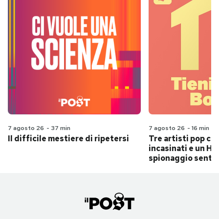
7 agosto 26
-
37 min
7 agosto 26
-
16 min
Il difficile mestiere di ripetersi
Tre artisti pop ch
incasinati e un Hit
spionaggio senti