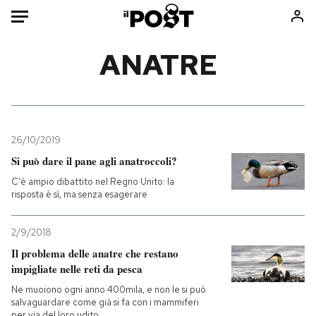
Auto
ANATRE
HOME
Italia
Moda
Mondo
Libri
26/10/2019
Politica
Consumismi
Si può dare il pane agli anatroccoli?
Tecnologia
Storie/Idee
C'è ampio dibattito nel Regno Unito: la
risposta è sì, ma senza esagerare
Internet
Ok Boomer!
Scienza
Media
2/9/2018
Cultura
Europa
Il problema delle anatre che restano
Economia
Altrecose
impigliate nelle reti da pesca
Sport
Mondiali calcio 2026
Ne muoiono ogni anno 400mila, e non le si può
salvaguardare come già si fa con i mammiferi
per via del loro udito