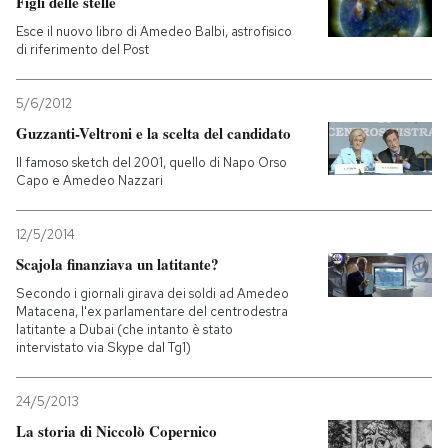
Figli delle stelle
Esce il nuovo libro di Amedeo Balbi, astrofisico
PODCAST
di riferimento del Post
5/6/2012
NEWSLETTER
Guzzanti-Veltroni e la scelta del candidato
Il famoso sketch del 2001, quello di Napo Orso
I MIEI PREFERITI
Capo e Amedeo Nazzari
12/5/2014
SHOP
Scajola finanziava un latitante?
Secondo i giornali girava dei soldi ad Amedeo
CALENDARIO
Matacena, l'ex parlamentare del centrodestra
latitante a Dubai (che intanto è stato
intervistato via Skype dal Tg1)
AREA PERSONALE
24/5/2013
Entra
La storia di Niccolò Copernico