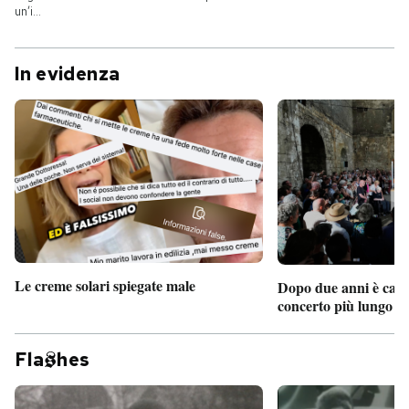
un’i...
In evidenza
Le creme solari spiegate male
Dopo due anni è camb
concerto più lungo d
Fla
hes