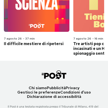
7 agosto 26
-
37 min
7 agosto 26
-
16 min
Il difficile mestiere di ripetersi
Tre artisti pop ch
incasinati e un Hit
spionaggio senti
Chi siamo
Pubblicità
Privacy
Gestisci le preferenze
Condizioni d'uso
Dichiarazione di accessibilità
Il Post è una testata registrata presso il Tribunale di Milano, 419 del