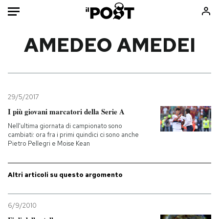
Auto
AMEDEO AMEDEI
HOME
Italia
Moda
Mondo
Libri
29/5/2017
Politica
Consumismi
I più giovani marcatori della Serie A
Tecnologia
Storie/Idee
Nell'ultima giornata di campionato sono
cambiati: ora fra i primi quindici ci sono anche
Internet
Ok Boomer!
Pietro Pellegri e Moise Kean
Scienza
Media
Cultura
Europa
Altri articoli su questo argomento
Economia
Altrecose
Sport
Mondiali calcio 2026
6/9/2010