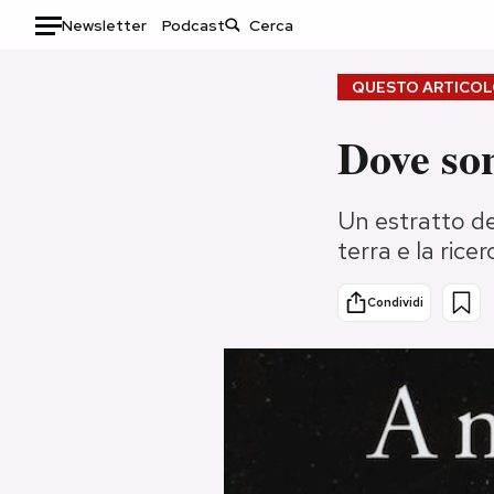
Newsletter
Podcast
Auto
QUESTO ARTICOLO
HOME
Dove son
Italia
Moda
Un estratto de
Mondo
Libri
terra e la ricer
Politica
Consumismi
Tecnologia
Storie/Idee
Condividi
Internet
Ok Boomer!
Scienza
Media
Cultura
Europa
Economia
Altrecose
Sport
Mondiali calcio 2026