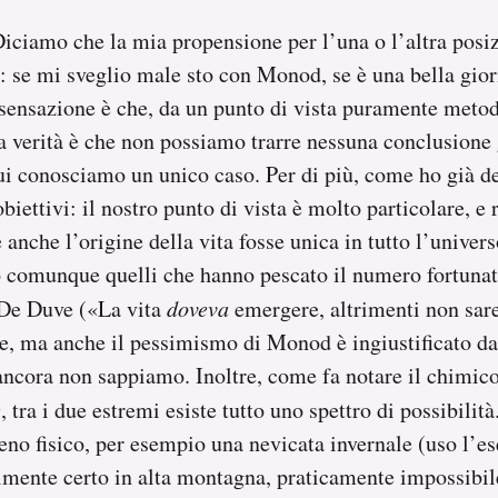
iciamo che la mia propensione per l’una o l’altra posi
: se mi sveglio male sto con Monod, se è una bella gio
sensazione è che, da un punto di vista puramente meto
a verità è che non possiamo trarre nessuna conclusione 
ui conosciamo un unico caso. Per di più, come ho già de
biettivi: il nostro punto di vista è molto particolare, e r
 anche l’origine della vita fosse unica in tutto l’univer
omunque quelli che hanno pescato il numero fortunato
De Duve («La vita
doveva
emergere, altrimenti non sa
e, ma anche il pessimismo di Monod è ingiustificato dai
ncora non sappiamo. Inoltre, come fa notare il chimic
e
, tra i due estremi esiste tutto uno spettro di possibilità.
no fisico, per esempio una nevicata invernale (uso l’es
lmente certo in alta montagna, praticamente impossibile