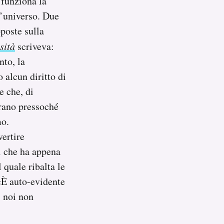
 funziona la
l’universo. Due
poste sulla
sità
scriveva:
nto, la
 alcun diritto di
e che, di
erano pressoché
mo.
ertire
i che ha appena
 quale ribalta le
«È auto-evidente
, noi non