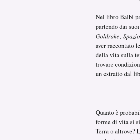
Notifiche mobile
Regala il Post
Nel libro Balbi pa
Hai bisogno di aiuto?
partendo dai suoi
Esci
Goldrake
,
Spazio
aver raccontato l
della vita sulla t
trovare condizion
un estratto dal li
Quanto è probabil
forme di vita si s
Terra o altrove? 