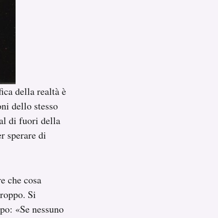
ica della realtà è
oni dello stesso
l di fuori della
r sperare di
re che cosa
troppo. Si
mpo: «Se nessuno