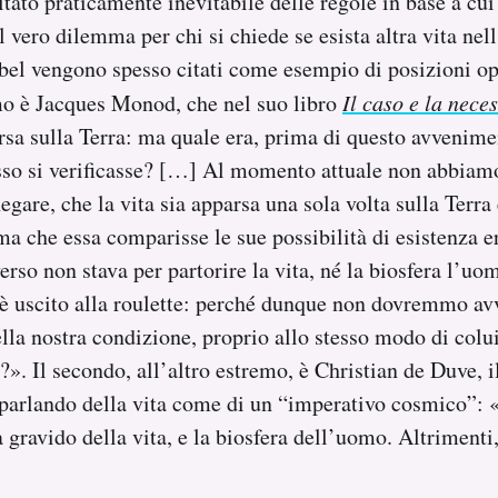
ltato praticamente inevitabile delle regole in base a cui
l vero dilemma per chi si chiede se esista altra vita nel
bel vengono spesso citati come esempio di posizioni op
mo è Jacques Monod, che nel suo libro
Il caso e la neces
sa sulla Terra: ma quale era, prima di questo avvenime
sso si verificasse? […] Al momento attuale non abbiamo
egare, che la vita sia apparsa una sola volta sulla Terra 
a che essa comparisse le sue possibilità di esistenza 
erso non stava per partorire la vita, né la biosfera l’uo
è uscito alla roulette: perché dunque non dovremmo avv
ella nostra condizione, proprio allo stesso modo di colu
». Il secondo, all’altro estremo, è Christian de Duve, il
parlando della vita come di un “imperativo cosmico”: 
a gravido della vita, e la biosfera dell’uomo. Altrimenti