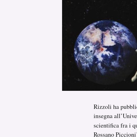
PODCAST
NEWSLETTER
I MIEI PREFERITI
SHOP
CALENDARIO
Rizzoli ha pubbli
AREA PERSONALE
insegna all’Unive
scientifica fra i 
Area Personale
Rossano Piccioni
Newsletter