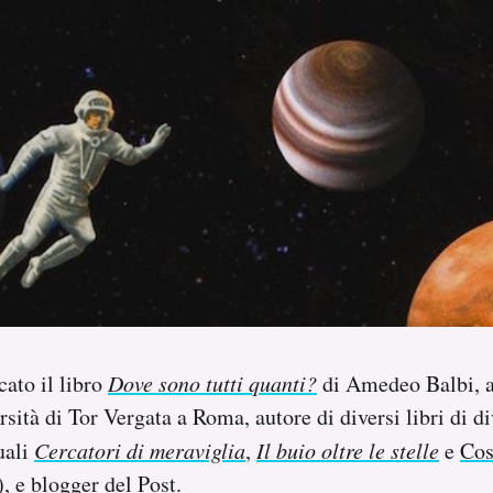
cato il libro
Dove sono tutti quanti?
di Amedeo Balbi, a
rsità di Tor Vergata a Roma, autore di diversi libri di d
quali
Cercatori di meraviglia
,
Il buio oltre le stelle
e
Co
), e
blogger del Post
.