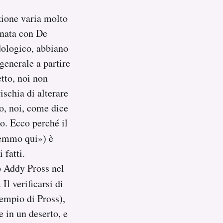
zione varia molto
rnata con De
dologico, abbiano
generale a partire
tto, noi non
ischia di alterare
so, noi, come dice
. Ecco perché il
remmo qui») è
 fatti.
o Addy Pross nel
 Il verificarsi di
empio di Pross),
 in un deserto, e