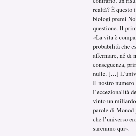
contrario, un risu
realtà? È questo i
biologi premi No
questione. Il pri
«La vita è compar
probabilità che e
affermare, né di n
conseguenza, prim
nulle. […] L’univ
Il nostro numero 
l’eccezionalità d
vinto un miliardo?
parole di Monod 
che l’universo er
saremmo qui».