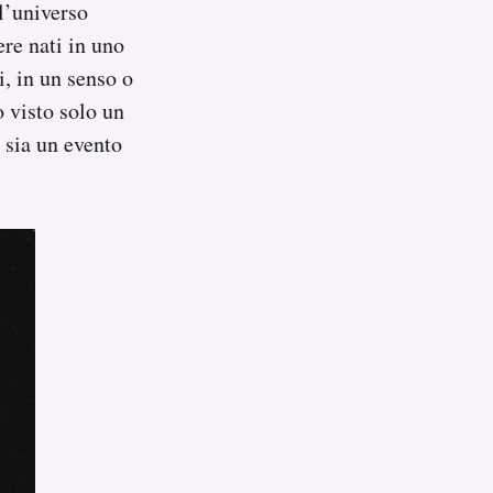
ll’universo
sere nati in uno
i, in un senso o
o visto solo un
 sia un evento