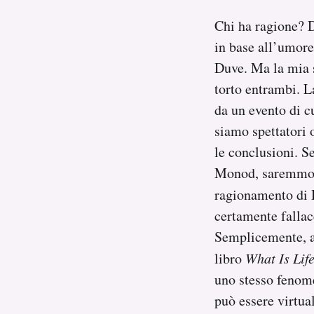
Chi ha ragione? D
in base all’umore
Duve. Ma la mia 
torto entrambi. L
da un evento di c
siamo spettatori o
le conclusioni. Se
Monod, saremmo c
ragionamento di 
certamente fallac
Semplicemente, a
libro
What Is Lif
uno stesso fenome
può essere virtua