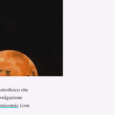
strofisico che
ivulgazione
smicomic
(con