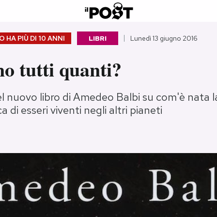
 HA PIÙ DI
10 ANNI
LIBRI
Lunedì 13 giugno 2016
o tutti quanti?
l nuovo libro di Amedeo Balbi su com'è nata la
ca di esseri viventi negli altri pianeti