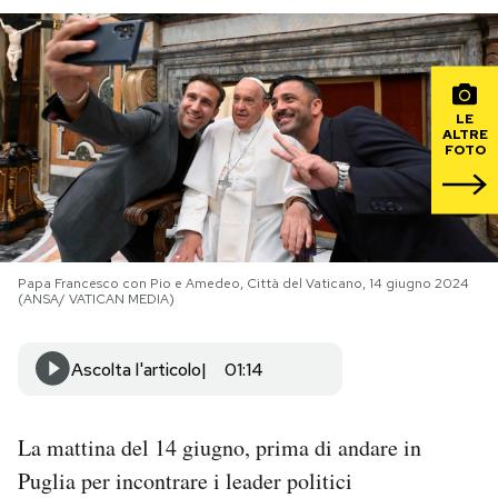
PODCAST
NEWSLETTER
LE
ALTRE
FOTO
I MIEI PREFERITI
SHOP
Papa Francesco con Pio e Amedeo, Città del Vaticano, 14 giugno 2024
(ANSA/ VATICAN MEDIA)
CALENDARIO
Ascolta l'articolo
01:14
AREA PERSONALE
La mattina del 14 giugno, prima di andare in
Area Personale
Puglia per incontrare i leader politici
Newsletter