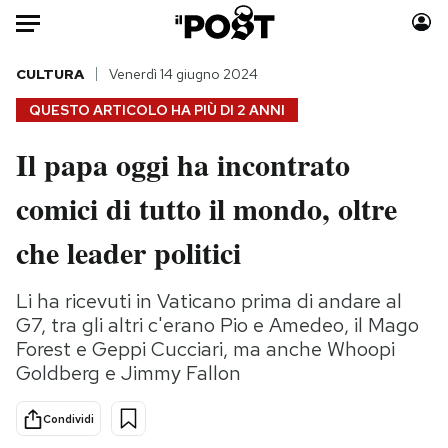
Auto
CULTURA
Venerdì 14 giugno 2024
QUESTO ARTICOLO HA PIÙ DI
2 ANNI
HOME
Il papa oggi ha incontrato
Italia
Moda
comici di tutto il mondo, oltre
Mondo
Libri
Politica
Consumismi
che leader politici
Tecnologia
Storie/Idee
Internet
Ok Boomer!
Li ha ricevuti in Vaticano prima di andare al
Scienza
Media
G7, tra gli altri c'erano Pio e Amedeo, il Mago
Cultura
Europa
Forest e Geppi Cucciari, ma anche Whoopi
Goldberg e Jimmy Fallon
Economia
Altrecose
Sport
Mondiali calcio 2026
Condividi