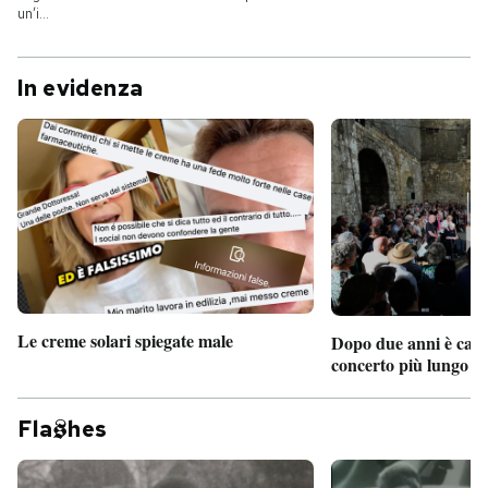
un’i...
In evidenza
Le creme solari spiegate male
Dopo due anni è camb
concerto più lungo d
Fla
hes