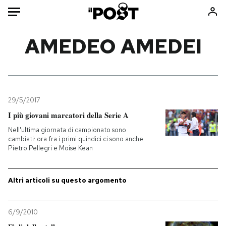
Auto
AMEDEO AMEDEI
HOME
Italia
Moda
Mondo
Libri
29/5/2017
Politica
Consumismi
I più giovani marcatori della Serie A
Tecnologia
Storie/Idee
Nell'ultima giornata di campionato sono
cambiati: ora fra i primi quindici ci sono anche
Internet
Ok Boomer!
Pietro Pellegri e Moise Kean
Scienza
Media
Cultura
Europa
Altri articoli su questo argomento
Economia
Altrecose
Sport
Mondiali calcio 2026
6/9/2010