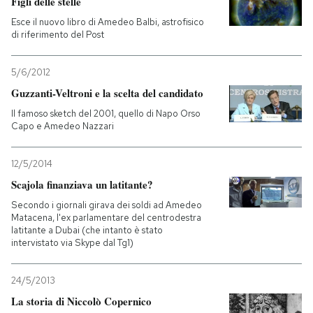
Figli delle stelle
Esce il nuovo libro di Amedeo Balbi, astrofisico
PODCAST
di riferimento del Post
5/6/2012
NEWSLETTER
Guzzanti-Veltroni e la scelta del candidato
Il famoso sketch del 2001, quello di Napo Orso
I MIEI PREFERITI
Capo e Amedeo Nazzari
12/5/2014
SHOP
Scajola finanziava un latitante?
Secondo i giornali girava dei soldi ad Amedeo
CALENDARIO
Matacena, l'ex parlamentare del centrodestra
latitante a Dubai (che intanto è stato
intervistato via Skype dal Tg1)
AREA PERSONALE
24/5/2013
Entra
La storia di Niccolò Copernico