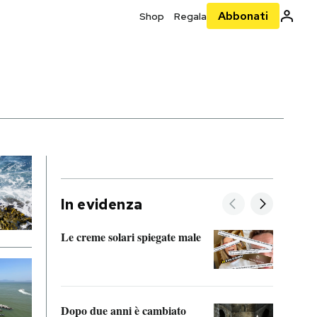
Abbonati
Shop
Regala
In evidenza
Le creme solari spiegate male
FitAc
guerr
Dopo due anni è cambiato
A cos