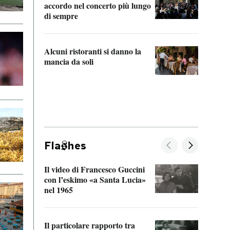
accordo nel concerto più lungo
di sempre
Il ci
parla
Alcuni ristoranti si danno la
nessu
mancia da soli
Fla
hes
Il video di Francesco Guccini
Sulla
con l’eskimo «a Santa Lucia»
vorti
nel 1965
veder
Il particolare rapporto tra
La ve