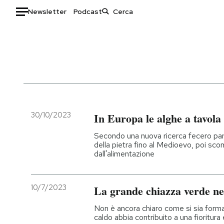
Newsletter
Podcast
Auto
HOME
Italia
Moda
Mondo
Libri
Politica
Consumismi
30/10/2023
In Europa le alghe a tavola
Tecnologia
Storie/Idee
Secondo una nuova ricerca fecero part
Internet
Ok Boomer!
della pietra fino al Medioevo, poi sco
dall'alimentazione
Scienza
Media
Cultura
Europa
Economia
Altrecose
10/7/2023
La grande chiazza verde ne
Sport
Mondiali calcio 2026
Non è ancora chiaro come si sia format
caldo abbia contribuito a una fioritura