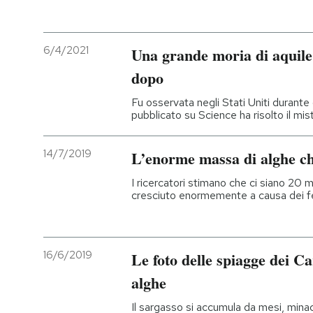
PODCAST
6/4/2021
Una grande moria di aquile 
dopo
NEWSLETTER
Fu osservata negli Stati Uniti durante 
pubblicato su Science ha risolto il mis
I MIEI PREFERITI
14/7/2019
L’enorme massa di alghe che
SHOP
I ricercatori stimano che ci siano 20 mi
cresciuto enormemente a causa dei fert
CALENDARIO
16/6/2019
Le foto delle spiagge dei Ca
AREA PERSONALE
alghe
Entra
Il sargasso si accumula da mesi, minac