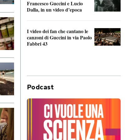
Francesco Guccini e Lucio
“Loco
Dalla, in un video d’epoca
Franc
I video dei fan che cantano le
Il de
canzoni di Guccini in via Paolo
Edoar
Fabbri 43
cappi
Podcast