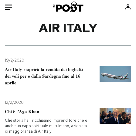
Auto
AIR ITALY
HOME
Italia
Moda
Mondo
Libri
19/2/2020
Politica
Consumismi
Air Italy riaprirà la vendita dei biglietti
dei voli per e dalla Sardegna fino al 16
Tecnologia
Storie/Idee
aprile
Internet
Ok Boomer!
Scienza
Media
12/2/2020
Cultura
Europa
Chi è l’Aga Khan
Economia
Altrecose
Che storia ha il ricchissimo imprenditore che è
Sport
Mondiali calcio 2026
anche un capo spirituale musulmano, azionista
di maggioranza di Air Italy