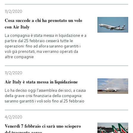
11/2/2020
PODCAST
Cosa succede a chi ha prenotato un volo
con Air Italy
NEWSLETTER
La compagnia è stata messa in liquidazione e a
partire dal 25 febbraio cesserà tutte le
operazioni: fino ad allora saranno garantiti i
I MIEI PREFERITI
voli già prenotati, ma verranno operati da
altre compagnie
SHOP
11/2/2020
Air Italy è stata messa in liquidazione
CALENDARIO
Lo ha deciso oggi l'assemblea dei soci, a causa
della grave crisi finanziaria della compagnia:
saranno garantiti i voli solo fino al 25 febbraio
AREA PERSONALE
4/2/2020
Entra
Venerdì 7 febbraio ci sarà uno sciopero
del trasporto aereo