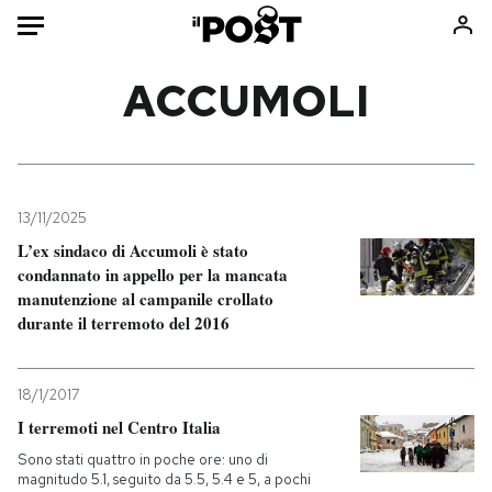
Auto
ACCUMOLI
HOME
Italia
Moda
Mondo
Libri
13/11/2025
Politica
Consumismi
L’ex sindaco di Accumoli è stato
condannato in appello per la mancata
Tecnologia
Storie/Idee
manutenzione al campanile crollato
Internet
Ok Boomer!
durante il terremoto del 2016
Scienza
Media
Cultura
Europa
18/1/2017
Economia
Altrecose
I terremoti nel Centro Italia
Sport
Mondiali calcio 2026
Sono stati quattro in poche ore: uno di
magnitudo 5.1, seguito da 5.5, 5.4 e 5, a pochi