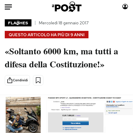
Auto
FLA
HES
Mercoledì 18 gennaio 2017
QUESTO ARTICOLO HA PIÙ DI
9 ANNI
HOME
«Soltanto 6000 km, ma tutti a
Italia
Moda
Mondo
Libri
difesa della Costituzione!»
Politica
Consumismi
Tecnologia
Storie/Idee
Condividi
Internet
Ok Boomer!
Scienza
Media
Cultura
Europa
Economia
Altrecose
Sport
Mondiali calcio 2026