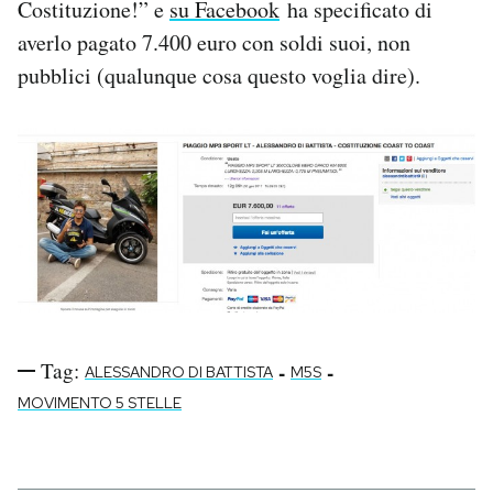
Costituzione!” e
su Facebook
ha specificato di
Notifiche mobile
averlo pagato 7.400 euro con soldi suoi, non
Regala il Post
pubblici (qualunque cosa questo voglia dire).
Hai bisogno di aiuto?
Esci
Tag:
-
-
ALESSANDRO DI BATTISTA
M5S
MOVIMENTO 5 STELLE