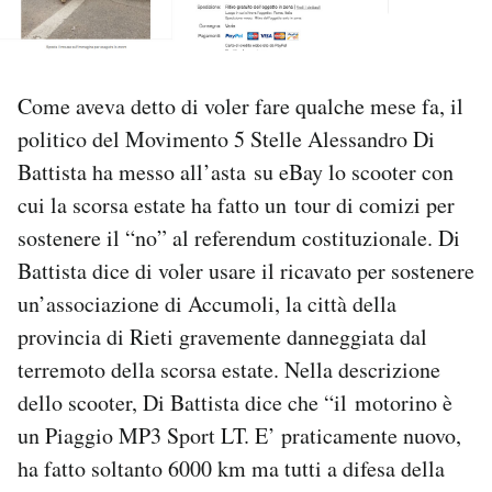
PODCAST
Come aveva detto di voler fare qualche mese fa, il
NEWSLETTER
politico del Movimento 5 Stelle Alessandro Di
Battista ha messo all’asta su eBay lo scooter con
I MIEI PREFERITI
cui la scorsa estate ha fatto un tour di comizi per
sostenere il “no” al referendum costituzionale. Di
SHOP
Battista dice di voler usare il ricavato per sostenere
un’associazione di Accumoli, la città della
provincia di Rieti gravemente danneggiata dal
CALENDARIO
terremoto della scorsa estate. Nella descrizione
dello scooter, Di Battista dice che “il motorino è
AREA PERSONALE
un Piaggio MP3 Sport LT. E’ praticamente nuovo,
Area Personale
ha fatto soltanto 6000 km ma tutti a difesa della
Newsletter