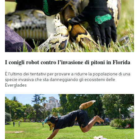
I conigli robot contro l’invasione di pitoni in Florida
È l'ultimo dei tentativi per provare a ridurre la popolazione di una
specie invasiva che sta danneggiando gli ecosistemi delle
Everglades