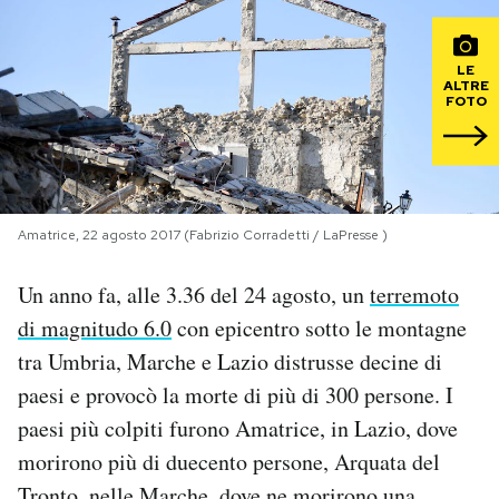
PODCAST
LE
ALTRE
FOTO
NEWSLETTER
I MIEI PREFERITI
Amatrice, 22 agosto 2017 (Fabrizio Corradetti / LaPresse )
SHOP
Un anno fa, alle 3.36 del 24 agosto, un
terremoto
di magnitudo 6.0
con epicentro sotto le montagne
CALENDARIO
tra Umbria, Marche e Lazio distrusse decine di
paesi e provocò la morte di più di 300 persone. I
AREA PERSONALE
paesi più colpiti furono Amatrice, in Lazio, dove
morirono più di duecento persone, Arquata del
Area Personale
Newsletter
Tronto, nelle Marche, dove ne morirono una