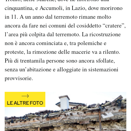
Notifiche mobile
cinquantina, e Accumoli, in Lazio, dove morirono
Regala il Post
in 11. A un anno dal terremoto rimane molto
Hai bisogno di aiuto?
ancora da fare nei comuni del cosiddetto “cratere”,
Esci
l’area più colpita dal terremoto. La ricostruzione
non è ancora cominciata e, tra polemiche e
proteste, la rimozione delle macerie va a rilento.
Più di trentamila persone sono ancora sfollate,
senza un’abitazione e alloggiate in sistemazioni
provvisorie.