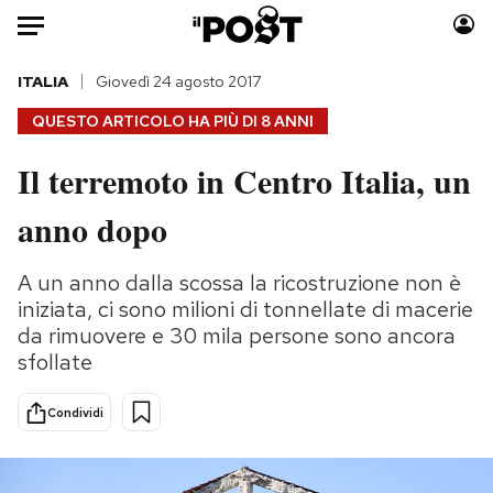
Auto
ITALIA
Giovedì 24 agosto 2017
QUESTO ARTICOLO HA PIÙ DI
8 ANNI
HOME
Il terremoto in Centro Italia, un
Italia
Moda
anno dopo
Mondo
Libri
Politica
Consumismi
A un anno dalla scossa la ricostruzione non è
Tecnologia
Storie/Idee
iniziata, ci sono milioni di tonnellate di macerie
Internet
Ok Boomer!
da rimuovere e 30 mila persone sono ancora
Scienza
Media
sfollate
Cultura
Europa
Economia
Altrecose
Condividi
Sport
Mondiali calcio 2026