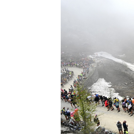
PODCAST
NEWSLETTER
I MIEI PREFERITI
SHOP
CALENDARIO
AREA PERSONALE
Area Personale
Newsletter