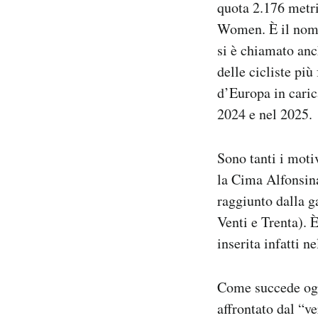
quota 2.176 metri
Women. È il nome 
si è chiamato an
delle cicliste pi
d’Europa in caric
2024 e nel 2025.
Sono tanti i moti
la Cima Alfonsina
raggiunto dalla g
Venti e Trenta). È
inserita infatti n
Come succede ogni
affrontato dal “v