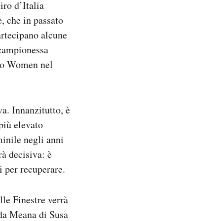
iro d’Italia
, che in passato
artecipano alcune
(campionessa
Giro Women nel
a. Innanzitutto, è
più elevato
inile negli anni
rà decisiva: è
i per recuperare.
lle Finestre verrà
e da Meana di Susa