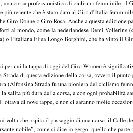
, una corsa professionistica di ciclismo femminile: il G
più recente che è stato dato al Giro d’Italia femminile
che Giro Donne o Giro Rosa. Anche a questa edizione p
ù forti al mondo, come la nederlandese Demi Vollering 
a) o l’italiana Elisa Longo Borghini, che ha vinto il 
vi per cui la tappa di oggi del Giro Women è significativ
 Strada di questa edizione della corsa, ovvero il punto 
ara (Alfonsina Strada fu una pioniera del ciclismo femm
 la salita più dura della corsa, e con ogni probabilità sa
ell’ottava di nove tappe, e non ci saranno molte occasion
 volta che ospita il passaggio di una corsa, il Colle de
ersante nobile”, come si dice in gergo: quello che part