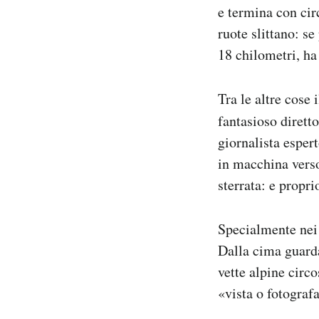
e termina con circ
ruote slittano: se 
18 chilometri, ha
Tra le altre cose 
fantasioso dirett
giornalista esper
in macchina verso
sterrata: e propri
Specialmente nei c
Dalla cima guarda
vette alpine circ
«vista o fotografa