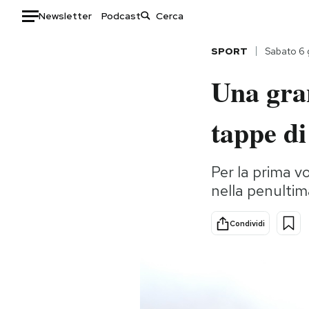
Newsletter
Podcast
Auto
SPORT
Sabato 6
Una gran
HOME
Italia
Moda
tappe di
Mondo
Libri
Politica
Consumismi
Per la prima vo
Tecnologia
Storie/Idee
nella penultim
Internet
Ok Boomer!
Scienza
Media
Condividi
Cultura
Europa
Economia
Altrecose
Sport
Mondiali calcio 2026