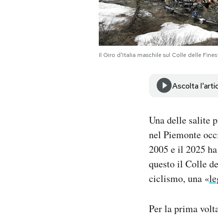
Notifiche mobile
Regala il Post
Hai bisogno di aiuto?
Esci
Il Giro d'Italia maschile sul Colle delle Fi
Ascolta l'arti
Una delle salite p
nel Piemonte occid
2005 e il 2025 ha
questo il Colle d
ciclismo, una «
l
Per la prima volt