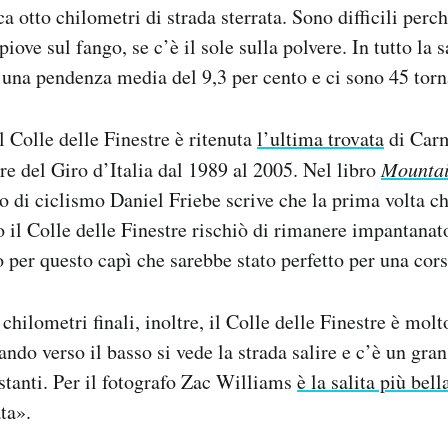
a otto chilometri di strada sterrata. Sono difficili perché
piove sul fango, se c’è il sole sulla polvere. In tutto la 
 una pendenza media del 9,3 per cento e ci sono 45 torn
il Colle delle Finestre è ritenuta
l’ultima trovata
di Carm
ore del Giro d’Italia dal 1989 al 2005. Nel libro
Mountai
to di ciclismo Daniel Friebe scrive che la prima volta ch
 il Colle delle Finestre rischiò di rimanere impantanato
o per questo capì che sarebbe stato perfetto per una corsa
hilometri finali, inoltre, il Colle delle Finestre è molt
ndo verso il basso si vede la strada salire e c’è un gra
ostanti. Per il fotografo Zac Williams
è la salita più bell
ta».