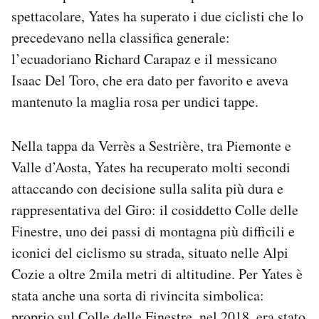
Notifiche mobile
spettacolare, Yates ha superato i due ciclisti che lo
Regala il Post
precedevano nella classifica generale:
Hai bisogno di aiuto?
l’ecuadoriano Richard Carapaz e il messicano
Esci
Isaac Del Toro, che era dato per favorito e aveva
mantenuto la maglia rosa per undici tappe.
Nella tappa da Verrès a Sestrière, tra Piemonte e
Valle d’Aosta, Yates ha recuperato molti secondi
attaccando con decisione sulla salita più dura e
rappresentativa del Giro: il cosiddetto Colle delle
Finestre, uno dei passi di montagna più difficili e
iconici del ciclismo su strada, situato nelle Alpi
Cozie a oltre 2mila metri di altitudine. Per Yates è
stata anche una sorta di rivincita simbolica:
proprio sul Colle delle Finestre, nel 2018, era stato