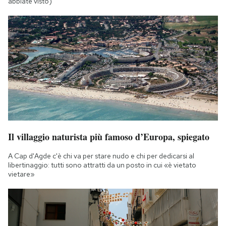
abbiate visto)
Il villaggio naturista più famoso d’Europa, spiegato
A Cap d'Agde c'è chi va per stare nudo e chi per dedicarsi al
libertinaggio: tutti sono attratti da un posto in cui «è vietato
vietare»