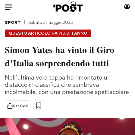
Auto
SPORT
Sabato 31 maggio 2025
QUESTO ARTICOLO HA PIÙ DI
1 ANNO
HOME
Simon Yates ha vinto il Giro
Italia
Moda
d’Italia sorprendendo tutti
Mondo
Libri
Politica
Consumismi
Nell'ultima vera tappa ha rimontato un
Tecnologia
Storie/Idee
distacco in classifica che sembrava
Internet
Ok Boomer!
incolmabile, con una prestazione spettacolare
Scienza
Media
Cultura
Europa
Condividi
Economia
Altrecose
Sport
Mondiali calcio 2026