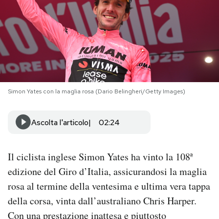
PODCAST
NEWSLETTER
I MIEI PREFERITI
Simon Yates con la maglia rosa (Dario Belingheri/Getty Images)
SHOP
Ascolta l'articolo
02:24
CALENDARIO
Il ciclista inglese Simon Yates ha vinto la 108ª
edizione del Giro d’Italia, assicurandosi la maglia
AREA PERSONALE
rosa al termine della ventesima e ultima vera tappa
della corsa, vinta dall’australiano Chris Harper.
Area Personale
Con una prestazione inattesa e piuttosto
Newsletter