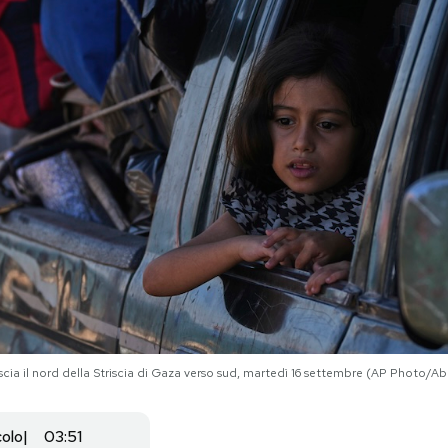
cia il nord della Striscia di Gaza verso sud, martedì 16 settembre (AP Photo/
colo
03:51