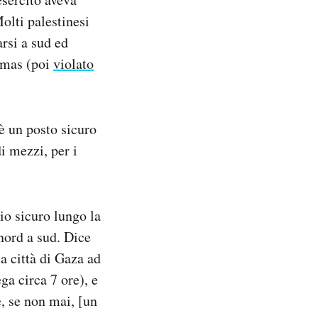
olti palestinesi
arsi a sud ed
amas (poi
violato
’è un posto sicuro
i mezzi, per i
o sicuro lungo la
 nord a sud. Dice
a città di Gaza ad
a circa 7 ore), e
, se non mai, [un