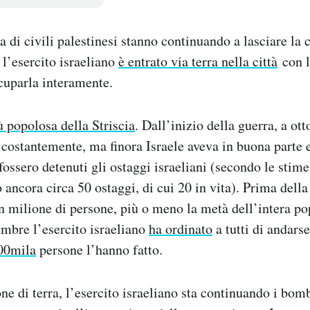
 di civili palestinesi stanno continuando a lasciare la c
l’esercito israeliano
è entrato via terra nella città
con l
cuparla interamente.
iù popolosa della Striscia
. Dall’inizio della guerra, a ot
costantemente, ma finora Israele aveva in buona parte e
fossero detenuti gli ostaggi israeliani (secondo le stime
 ancora circa 50 ostaggi, di cui 20 in vita). Prima della
un milione di persone, più o meno la metà dell’intera po
tembre l’esercito israeliano
ha ordinato
a tutti di andars
00mila
persone l’hanno fatto.
one di terra, l’esercito israeliano sta continuando i bo