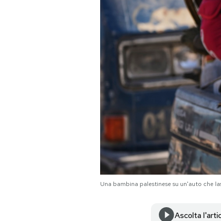
PODCAST
NEWSLETTER
I MIEI PREFERITI
SHOP
CALENDARIO
AREA PERSONALE
Una bambina palestinese su un'auto che las
Area Personale
Ascolta l'arti
Newsletter