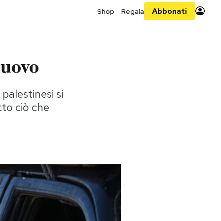
Abbonati
Shop
Regala
nuovo
 palestinesi si
to ciò che