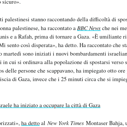
 sicuro».
ti palestinesi stanno raccontando della difficoltà di spo
donna palestinese, ha raccontato a
BBC News
che nei mes
unis e a Rafah, prima di tornare a Gaza. «È umiliante r
Mi sento così disperata», ha detto. Ha raccontato che s
o martedì sono iniziati i nuovi bombardamenti israelian
i in cui si ordinava alla popolazione di spostarsi verso 
os delle persone che scappavano, ha impiegato otto ore
triscia di Gaza, invece che i 25 minuti circa che si imp
sraele ha iniziato a occupare la città di Gaza
orizzati»,
ha detto
al
New York Times
Montaser Bahja, 