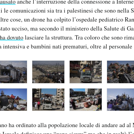
ausato
anche l’interruzione della connessione a Interne
li le comunicazioni sia tra i palestinesi che sono nella S
altre cose, un drone ha colpito l’ospedale pediatrico Rant
stato ucciso, ma secondo il ministero della Salute di Ga
ha dovuto
lasciare la struttura. Tra coloro che sono rim
a intensiva e bambini nati prematuri, oltre al personale 
iano ha ordinato alla popolazione locale di andare ad al
e Israele definisce una “zona sicura” ma che in realtà l’