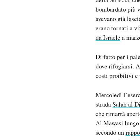
bombardato più vo
avevano già lascia
erano tornati a v
da Israele
a marz
Di fatto per i pa
dove rifugiarsi. 
costi proibitivi e
Mercoledì l’eser
strada
Salah al D
che rimarrà apert
Al Mawasi lungo l
secondo un
rappo