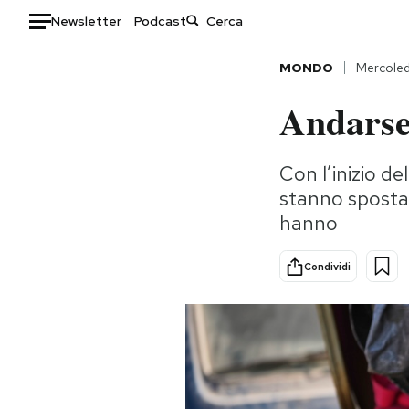
Newsletter
Podcast
Auto
MONDO
Mercoled
Andarsen
HOME
Italia
Moda
Con l’inizio de
Mondo
Libri
stanno sposta
Politica
Consumismi
hanno
Tecnologia
Storie/Idee
Internet
Ok Boomer!
Condividi
Scienza
Media
Cultura
Europa
Economia
Altrecose
Sport
Mondiali calcio 2026