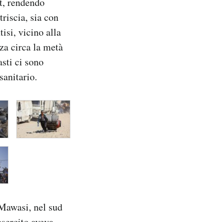
t, rendendo
triscia, sia con
isi, vicino alla
za circa la metà
asti ci sono
sanitario.
 Mawasi, nel sud
esercito aveva