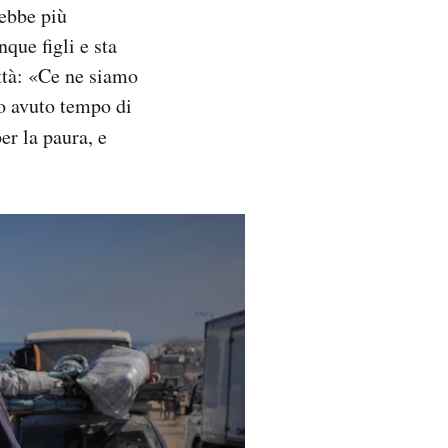
rebbe più
ue figli e sta
ttà: «Ce ne siamo
o avuto tempo di
er la paura, e