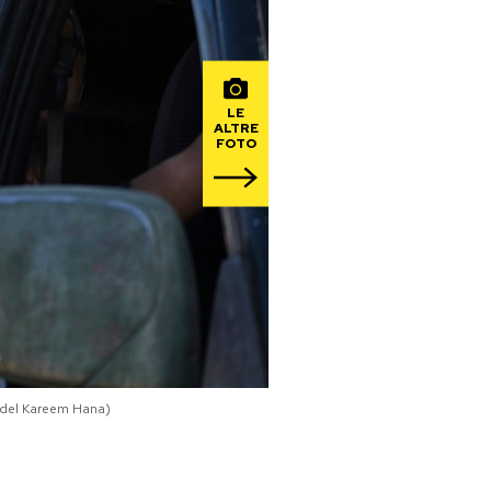
LE
ALTRE
FOTO
Abdel Kareem Hana)