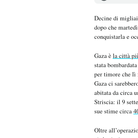
Notifiche mobile
Regala il Post
Decine di migliaia
Hai bisogno di aiuto?
dopo che martedì 
Esci
conquistarla e oc
Gaza è
la città p
stata bombardata 
per timore che lì 
Gaza ci sarebbero
abitata da circa 
Striscia: il 9 set
sue stime circa
4
Oltre all’operazi