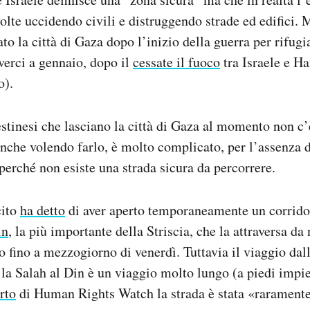
lte uccidendo civili e distruggendo strade ed edifici. M
to la città di Gaza dopo l’inizio della guerra per rifugi
iverci a gennaio, dopo il
cessate il fuoco
tra Israele e H
o).
lestinesi che lasciano la città di Gaza al momento non c
Anche volendo farlo, è molto complicato, per l’assenza d
 perché non esiste una strada sicura da percorrere.
cito
ha detto
di aver aperto temporaneamente un corridoi
in
, la più importante della Striscia, che la attraversa da
o fino a mezzogiorno di venerdì. Tuttavia il viaggio dall
a Salah al Din è un viaggio molto lungo (a piedi impieg
rto
di Human Rights Watch la strada è stata «raramente