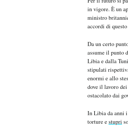
Per il futuro si p
in vigore. È un a
ministro britanni
accordi di questo
Da un certo punto
assume il punto di
Libia e dalla Tun
stipulati rispett
enormi e allo st
dove il lavoro dei
ostacolato dai gov
In Libia da anni 
torture e
stupri
so