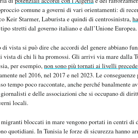
arla di
potenziali accordi con l’Algeria
e del rafforzamen
pproccio comune a governi di vari orientamenti: di rece
co Keir Starmer, Laburista e quindi di centrosinistra,
ha
 tipo stretti dal governo italiano e dall’Unione Europea.
 di vista si può dire che accordi del genere abbiano fun
 vista di chi li ha promossi. Gli arrivi via mare dalla T
isia, per esempio,
non sono più tornati ai livelli precede
ivamente nel 2016, nel 2017 e nel 2023. Le conseguenze 
esso tempo poco raccontate, anche perché banalmente a
 giornalisti e delle associazioni che si occupano di diri
erni locali.
i migranti bloccati in mare vengono portati in centri di
no quotidiani. In Tunisia le forze di sicurezza hanno ar