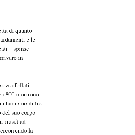
etta di quanto
bardamenti e le
eati – spinse
rrivare in
ovraffollati
ca 800
morirono
 un bambino di tre
o del suo corpo
hi riuscì ad
percorrendo la