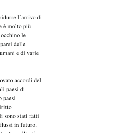
idurre l’arrivo di
e è molto più
locchino le
parsi delle
 umani e di varie
ovato accordi del
ali paesi di
o paesi
ritto
i sono stati fatti
flussi in futuro.