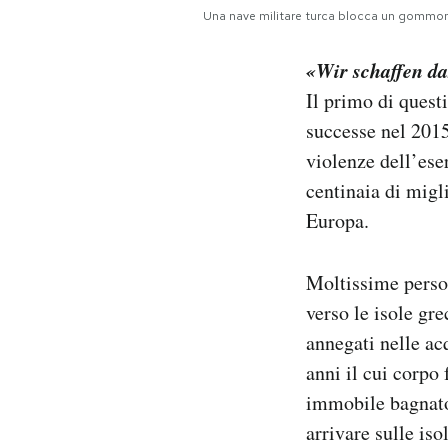
Una nave militare turca blocca un gommone 
«Wir schaffen d
Il primo di quest
successe nel 2015
violenze dell’eser
centinaia di migli
Europa.
Moltissime perso
verso le isole gr
annegati nelle ac
anni il cui corpo
immobile bagnat
arrivare sulle is