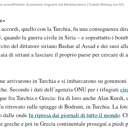
sovraffollato di persone migranti nel Mediterraneo (Turkish Military via AP)
as»
i accordi, quello con la Turchia, fu una conseguenza dir
, quando la guerra civile in Siria – e soprattutto i bom
cito del dittatore siriano Bashar al Assad e dei suoi all
aia di siriani a lasciare il proprio paese per cercare di a
ne arrivarono in Turchia e si imbarcarono su gommoni s
eche. Secondo i dati dell’agenzia ONU per i rifugiati
cir
que fra Turchia e Grecia: fra di loro anche Alan Kurdi,
 fu ritrovato sulle spiagge di Bodrum, in Turchia. La fot
o dalle onde
fu ripresa dai giornali di tutto il mondo
. C
ole greche e poi in Grecia continentale proseguì a piedi 