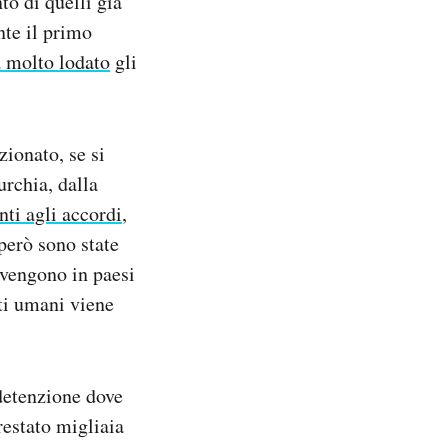
to di quelli già
nte il primo
 molto lodato
gli
zionato, se si
urchia, dalla
nti agli accordi
,
però sono state
vvengono in paesi
tti umani viene
 detenzione dove
restato migliaia