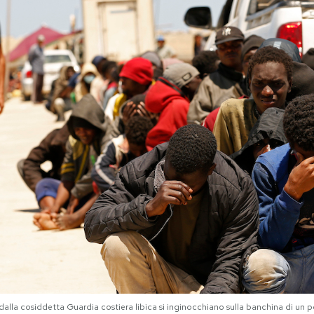
 dalla cosiddetta Guardia costiera libica si inginocchiano sulla banchina di u