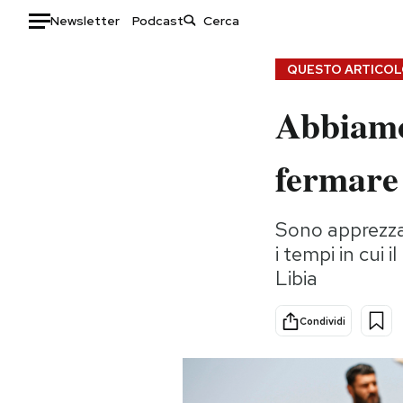
Newsletter
Podcast
Auto
QUESTO ARTICOLO
Abbiamo
HOME
Italia
Moda
fermare 
Mondo
Libri
Politica
Consumismi
Sono apprezzat
Tecnologia
Storie/Idee
i tempi in cui 
Internet
Ok Boomer!
Libia
Scienza
Media
Cultura
Europa
Condividi
Economia
Altrecose
Sport
Mondiali calcio 2026