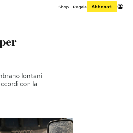
Abbonati
Shop
Regala
 per
embrano lontani
 accordi con la