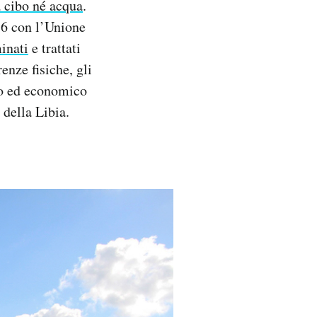
 cibo né acqua
.
016 con l’Unione
inati
e trattati
enze fisiche, gli
ico ed economico
 della Libia.