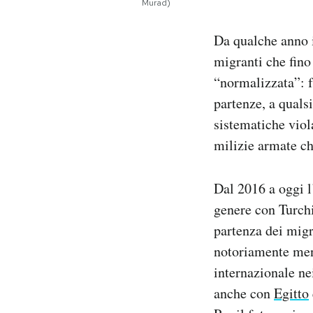
Murad)
Notifiche mobile
Regala il Post
Da qualche anno i
Hai bisogno di aiuto?
migranti che fino
Esci
“normalizzata”: f
partenze, a quals
sistematiche viola
milizie armate ch
Dal 2016 a oggi 
genere con Turchi
partenza dei migr
notoriamente meno
internazionale nei
anche con
Egitto