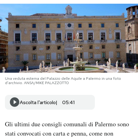
PODCAST
NEWSLETTER
I MIEI PREFERITI
SHOP
Una veduta esterna del Palazzo delle Aquile a Palermo in una foto
d'archivio. ANSA/MIKE PALAZZOTTO
CALENDARIO
Ascolta l'articolo
05:41
AREA PERSONALE
Gli ultimi due consigli comunali di Palermo sono
Area Personale
stati convocati con carta e penna, come non
Newsletter