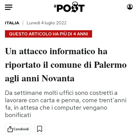
Auto
ITALIA
Lunedì 4 luglio 2022
QUESTO ARTICOLO HA PIÙ DI
4 ANNI
HOME
Un attacco informatico ha
Italia
Moda
riportato il comune di Palermo
Mondo
Libri
Politica
Consumismi
agli anni Novanta
Tecnologia
Storie/Idee
Internet
Ok Boomer!
Da settimane molti uffici sono costretti a
Scienza
Media
lavorare con carta e penna, come trent'anni
Cultura
Europa
fa, in attesa che i computer vengano
bonificati
Economia
Altrecose
Sport
Mondiali calcio 2026
Condividi