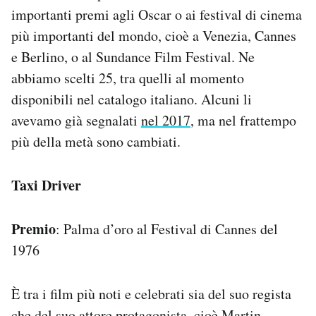
Notifiche mobile
importanti premi agli Oscar o ai festival di cinema
Regala il Post
più importanti del mondo, cioè a Venezia, Cannes
Hai bisogno di aiuto?
e Berlino, o al Sundance Film Festival. Ne
Esci
abbiamo scelti 25, tra quelli al momento
disponibili nel catalogo italiano. Alcuni li
avevamo già segnalati
nel 2017
, ma nel frattempo
più della metà sono cambiati.
Taxi Driver
Premio
: Palma d’oro al Festival di Cannes del
1976
È tra i film più noti e celebrati sia del suo regista
che del suo attore protagonista, cioè Martin