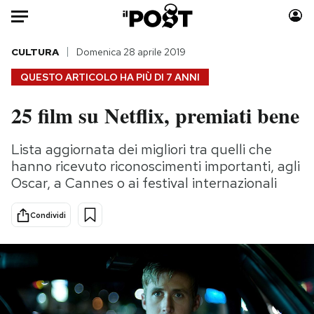
Auto
CULTURA
Domenica 28 aprile 2019
QUESTO ARTICOLO HA PIÙ DI
7 ANNI
HOME
25 film su Netflix, premiati bene
Italia
Moda
Mondo
Libri
Lista aggiornata dei migliori tra quelli che
Politica
Consumismi
hanno ricevuto riconoscimenti importanti, agli
Tecnologia
Storie/Idee
Oscar, a Cannes o ai festival internazionali
Internet
Ok Boomer!
Condividi
Scienza
Media
Cultura
Europa
Economia
Altrecose
Sport
Mondiali calcio 2026