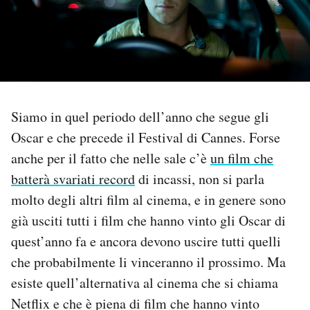
PODCAST
NEWSLETTER
Siamo in quel periodo dell’anno che segue gli
I MIEI PREFERITI
Oscar e che precede il Festival di Cannes. Forse
anche per il fatto che nelle sale c’è
un film che
SHOP
batterà svariati record
di incassi, non si parla
molto degli altri film al cinema, e in genere sono
CALENDARIO
già usciti tutti i film che hanno vinto gli Oscar di
quest’anno fa e ancora devono uscire tutti quelli
AREA PERSONALE
che probabilmente li vinceranno il prossimo. Ma
esiste quell’alternativa al cinema che si chiama
Area Personale
Netflix e che è piena di film che hanno vinto
Newsletter