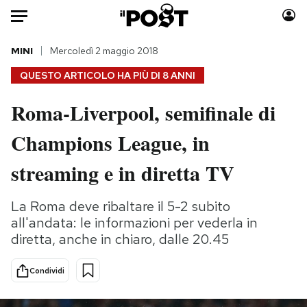
Auto
MINI
Mercoledì 2 maggio 2018
QUESTO ARTICOLO HA PIÙ DI
8 ANNI
HOME
Roma-Liverpool, semifinale di
Italia
Moda
Champions League, in
Mondo
Libri
Politica
Consumismi
streaming e in diretta TV
Tecnologia
Storie/Idee
Internet
Ok Boomer!
La Roma deve ribaltare il 5-2 subito
Scienza
Media
all'andata: le informazioni per vederla in
Cultura
Europa
diretta, anche in chiaro, dalle 20.45
Economia
Altrecose
Condividi
Sport
Mondiali calcio 2026