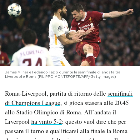
PODCAST
NEWSLETTER
I MIEI PREFERITI
James Milner e Federico Fazio durante la semifinale di andata tra
SHOP
Liverpool e Roma (FILIPPO MONTEFORTE/AFP/Getty Images)
Roma-Liverpool, partita di ritorno delle
semifinali
CALENDARIO
di Champions League
, si gioca stasera alle 20.45
allo Stadio Olimpico di Roma. All’andata il
AREA PERSONALE
Liverpool
ha vinto 5-2
: questo vuol dire che per
Area Personale
passare il turno e qualificarsi alla finale la Roma
Newsletter