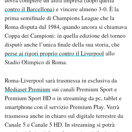
dovrà compiere un’altra impresa (dopo quella
Notifiche mobile
contro il Barcellona
) e vincere almeno 3-0. È la
Regala il Post
prima semifinale di Champions League che la
Hai bisogno di aiuto?
Roma disputa dal 1984, quando ancora si chiamava
Esci
Coppa dei Campioni: in quella edizione del torneo
disputò anche l’unica finale della sua storia, che
perse ai rigori proprio contro il Liverpool
allo
Stadio Olimpico di Roma.
Roma-Liverpool sarà trasmessa in esclusiva da
Mediaset Premium
sui canali Premium Sport e
Premium Sport HD o in streaming da pc, tablet e
smartphone con il servizio Premium Play. Verrà
trasmessa anche in chiaro sul digitale terrestre da
Canale 5 e Canale 5 HD. In streaming si potrà