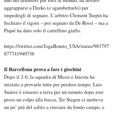
uno dei difensori più forti al mondo, ha dovuto
aggrapparsi a Dzeko (e sgambettarlo) per
impedirgli di segnare. L’arbitro Clement Turpin ha
fischiato il rigore – poi segnato da De Rossi – ma a
Piqué ha dato solo il cartellino giallo.
https://twitter.com/JogaBonito_USA/status/983797
877741940736
Il Barcellona prova a fare i giochini
Dopo il 2-0, la squadra di Messi e Iniesta ha
iniziato a provarle tutte per perdere tempo. Luis
Suárez è rimasto a terra per un minuto dopo aver
preso un colpo alla bocca, Ter Stegen ci metteva
un po’ più del solito a rinviare da fondo campo, e