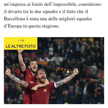
un’impresa ai limiti dell’impossibile, considerato
Notifiche mobile
Regala il Post
il divario tra le due squadre e il fatto che il
Hai bisogno di aiuto?
Barcellona è stata una delle migliori squadra
Esci
d’Europa in questa stagione.