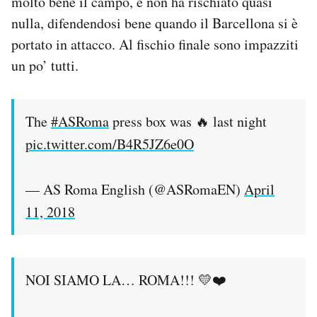
molto bene il campo, e non ha rischiato quasi
nulla, difendendosi bene quando il Barcellona si è
portato in attacco. Al fischio finale sono impazziti
un po’ tutti.
The
#ASRoma
press box was 🔥 last night
pic.twitter.com/B4R5JZ6e0O
— AS Roma English (@ASRomaEN)
April
11, 2018
NOI SIAMO LA… ROMA!!! 💛❤️