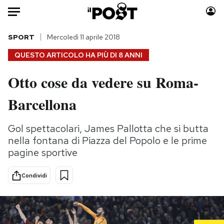
Auto
SPORT
Mercoledì 11 aprile 2018
QUESTO ARTICOLO HA PIÙ DI
8 ANNI
HOME
Otto cose da vedere su Roma-
Italia
Moda
Barcellona
Mondo
Libri
Politica
Consumismi
Gol spettacolari, James Pallotta che si butta
Tecnologia
Storie/Idee
nella fontana di Piazza del Popolo e le prime
Internet
Ok Boomer!
pagine sportive
Scienza
Media
Cultura
Europa
Condividi
Economia
Altrecose
Sport
Mondiali calcio 2026