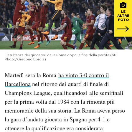
LE
PODCAST
ALTRE
FOTO
NEWSLETTER
I MIEI PREFERITI
L'esultanza dei giocatori della Roma dopo la fine della partita (AP
Photo/Gregorio Borgia)
SHOP
Martedì sera la Roma
ha vinto 3-0 contro il
Barcellona
nel ritorno dei quarti di finale di
CALENDARIO
Champions League, qualificandosi alle semifinali
per la prima volta dal 1984 con la rimonta più
AREA PERSONALE
memorabile della sua storia. La Roma aveva perso
la gara d’andata giocata in Spagna per 4-1 e
Area Personale
ottenere la qualificazione era considerata
Newsletter