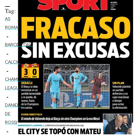
Tag:
AS
ROMA
-
BARCELLONA
-
CALCIO
-
CHAMPIONS
LEAGUE
-
DANIELE
DE
ROSSI
-