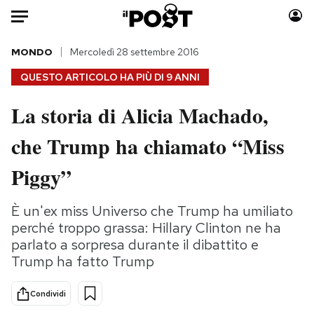
Auto
MONDO
Mercoledì 28 settembre 2016
QUESTO ARTICOLO HA PIÙ DI
9 ANNI
HOME
La storia di Alicia Machado,
Italia
Moda
che Trump ha chiamato “Miss
Mondo
Libri
Politica
Consumismi
Piggy”
Tecnologia
Storie/Idee
Internet
Ok Boomer!
È un'ex miss Universo che Trump ha umiliato
Scienza
Media
perché troppo grassa: Hillary Clinton ne ha
Cultura
Europa
parlato a sorpresa durante il dibattito e
Trump ha fatto Trump
Economia
Altrecose
Sport
Mondiali calcio 2026
Condividi