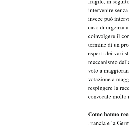
fragile, in segui
intervenire senza 
invece può interve
caso di urgenza 
coinvolgere il co
termine di un pr
esperti dei vari 
meccanismo del
voto a maggioranz
votazione a maggi
respingere la ra
convocate molto 
Come hanno reagi
Francia e la Germ