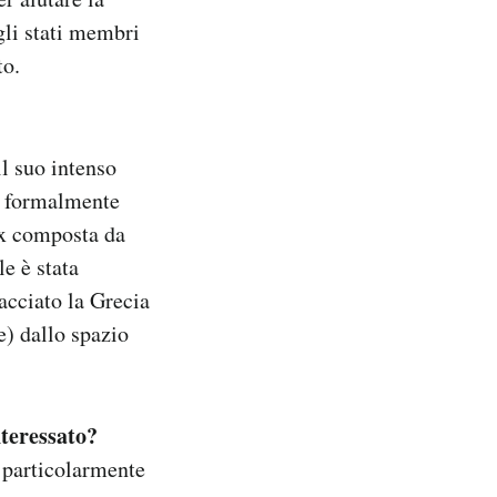
gli stati membri
to.
l suo intenso
a formalmente
ex composta da
le è stata
acciato la Grecia
e) dallo spazio
nteressato?
 particolarmente