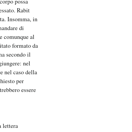
 corpo possa
essato. Rabit
cita. Insomma, in
mandare di
bbe comunque al
itato formato da
ma secondo il
ggiungere: nel
e nel caso della
hiesto per
trebbero essere
 lettera