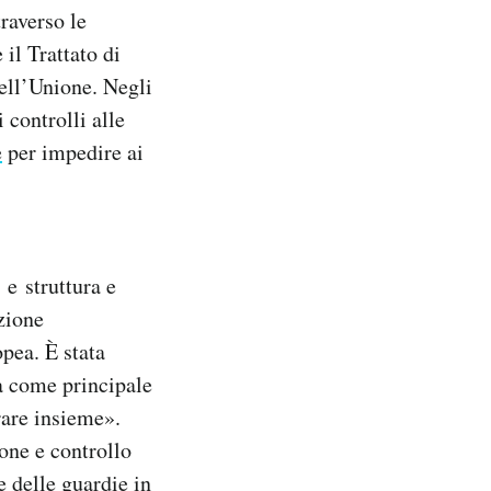
raverso le
il Trattato di
dell’Unione. Negli
 controlli alle
e
per impedire ai
e struttura e
zione
pea. È stata
ha come principale
orare insieme».
one e controllo
e delle guardie in