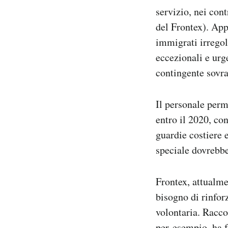
servizio, nei con
del Frontex). App
immigrati irregol
eccezionali e urg
contingente sovr
Il personale perm
entro il 2020, co
guardie costiere 
speciale dovrebbe 
Frontex, attualme
bisogno di rinforz
volontaria. Racco
per esempio, ha fa