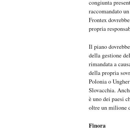
congiunta present
raccomandato un s
Frontex dovrebbe 
propria responsabi
Il piano dovrebbe
della gestione de
rimandata a causa
della propria sov
Polonia o Ungheri
Slovacchia. Anche
è uno dei paesi ch
oltre un milione d
Finora