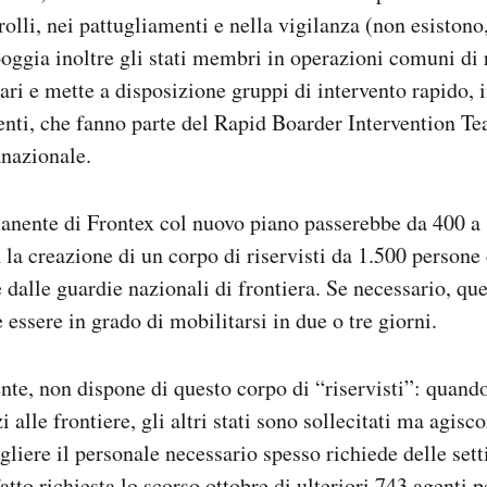
trolli, nei pattugliamenti e nella vigilanza (non esiston
oggia inoltre gli stati membri in operazioni comuni di 
ari e mette a disposizione gruppi di intervento rapido, i
enti, che fanno parte del Rapid Boarder Intervention T
anazionale.
anente di Frontex col nuovo piano passerebbe da 400 a 
n la creazione di un corpo di riservisti da 1.500 person
e dalle guardie nazionali di frontiera. Se necessario, qu
essere in grado di mobilitarsi in due o tre giorni.
nte, non dispone di questo corpo di “riservisti”: quand
i alle frontiere, gli altri stati sono sollecitati ma agisc
gliere il personale necessario spesso richiede delle set
tto richiesta lo scorso ottobre di ulteriori 743 agenti p