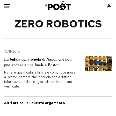
Auto
ZERO ROBOTICS
HOME
Italia
Moda
Mondo
Libri
15/11/2018
Politica
Consumismi
La bufala della scuola di Napoli che non
può andare a una finale a Boston
Tecnologia
Storie/Idee
Non si è qualificata, e la finale comunque non è
Internet
Ok Boomer!
a Boston: sembra che la scuola abbia diffuso
Scienza
Media
informazioni false, e i giornali non le abbiano
verificate
Cultura
Europa
Economia
Altrecose
Altri articoli su questo argomento
Sport
Mondiali calcio 2026