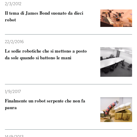
2/3/2012
Il tema di James Bond suonato da dieci
PODCAST
robot
NEWSLETTER
22/2/2016
Le sedie robotiche che si mettono a posto
I MIEI PREFERITI
da sole quando si battono le mani
SHOP
1/9/2017
CALENDARIO
Finalmente un robot serpente che non fa
paura
AREA PERSONALE
Entra
14/9/2013