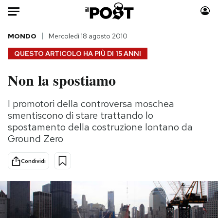
Auto
MONDO
Mercoledì 18 agosto 2010
QUESTO ARTICOLO HA PIÙ DI
15 ANNI
HOME
Non la spostiamo
Italia
Moda
Mondo
Libri
I promotori della controversa moschea
Politica
Consumismi
smentiscono di stare trattando lo
Tecnologia
Storie/Idee
spostamento della costruzione lontano da
Ground Zero
Internet
Ok Boomer!
Scienza
Media
Condividi
Cultura
Europa
Economia
Altrecose
Sport
Mondiali calcio 2026