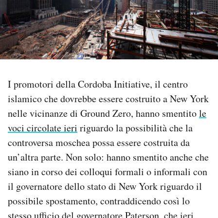
PODCAST
NEWSLETTER
I promotori della Cordoba Initiative, il centro
I MIEI PREFERITI
islamico che dovrebbe essere costruito a New York
nelle vicinanze di Ground Zero, hanno smentito
le
SHOP
voci circolate ieri
riguardo la possibilità che la
controversa moschea possa essere costruita da
CALENDARIO
un’altra parte. Non solo: hanno smentito anche che
siano in corso dei colloqui formali o informali con
AREA PERSONALE
il governatore dello stato di New York riguardo il
possibile spostamento, contraddicendo così lo
Area Personale
Newsletter
stesso ufficio del governatore Paterson, che ieri