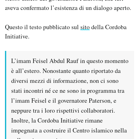
Notifiche mobile
aveva confermato l’esistenza di un dialogo aperto.
Regala il Post
Hai bisogno di aiuto?
Questo il testo pubblicato sul
sito
della Cordoba
Esci
Initiative.
L’imam Feisel Abdul Rauf in questo momento
è all’estero. Nonostante quanto riportato da
diversi mezzi di informazione, non ci sono
stati incontri né ce ne sono in programma tra
l’imam Feisel e il governatore Paterson, e
neppure tra i loro rispettivi collaboratori.
Inoltre, la Cordoba Initiative rimane
impegnata a costruire il Centro islamico nella