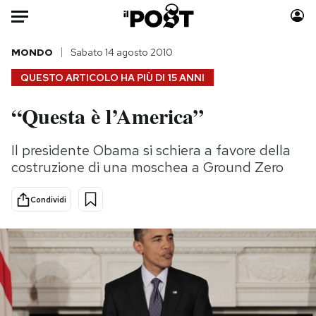
Auto
MONDO
Sabato 14 agosto 2010
QUESTO ARTICOLO HA PIÙ DI
15 ANNI
HOME
“Questa è l’America”
Italia
Moda
Mondo
Libri
Il presidente Obama si schiera a favore della
Politica
Consumismi
costruzione di una moschea a Ground Zero
Tecnologia
Storie/Idee
Internet
Ok Boomer!
Condividi
Scienza
Media
Cultura
Europa
Economia
Altrecose
Sport
Mondiali calcio 2026