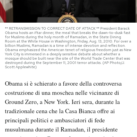
PODCAST
** RETRANSMISSION TO CORRECT DATE OF ATTACK ** President Barack
NEWSLETTER
Obama hosts an iftar dinner, the meal that breaks the dawn-to-dusk fast
for Muslims during the holy month of Ramadan, in the State Dining
Room at the White House in Washington, Friday, Aug. 13, 2010. For over a
billion Muslims, Ramadan is a time of intense devotion and reflection.
Obama emphasized the American tenet of religious freedom just as New
I MIEI PREFERITI
York City is immersed in a deeply sensitive debate about whether a
mosque should be built near the site of the World Trade Center that was
destroyed during the September 11, 2001 terror attacks. (AP Photo/J.
Scott Applewhite)
SHOP
Obama si è schierato a favore della controversa
costruzione di una moschea nelle vicinanze di
CALENDARIO
Ground Zero, a New York. Ieri sera, durante la
tradizionale cena che la Casa Bianca offre ai
AREA PERSONALE
principali politici e ambasciatori di fede
Area Personale
musulmana durante il Ramadan, il presidente
Newsletter