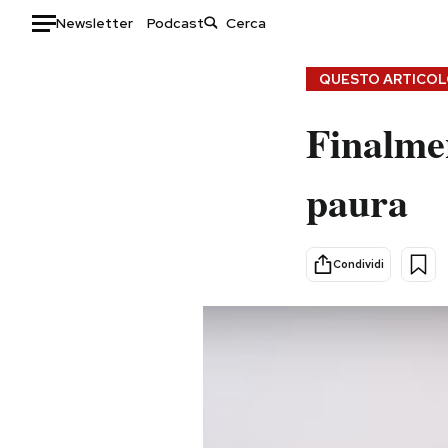
Newsletter
Podcast
Auto
QUESTO ARTICOLO
HOME
Finalmen
Italia
Moda
paura
Mondo
Libri
Politica
Consumismi
Tecnologia
Storie/Idee
Condividi
Internet
Ok Boomer!
Scienza
Media
Cultura
Europa
Economia
Altrecose
Sport
Mondiali calcio 2026