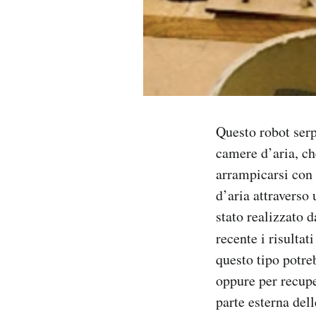
Notifiche mobile
Regala il Post
Hai bisogno di aiuto?
Esci
Questo robot serp
camere d’aria, ch
arrampicarsi con 
d’aria attraverso
stato realizzato 
recente i risulta
questo tipo potreb
oppure per recupe
parte esterna dell