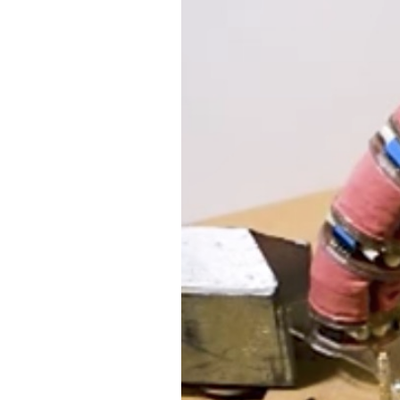
PODCAST
NEWSLETTER
I MIEI PREFERITI
SHOP
CALENDARIO
AREA PERSONALE
Area Personale
Newsletter