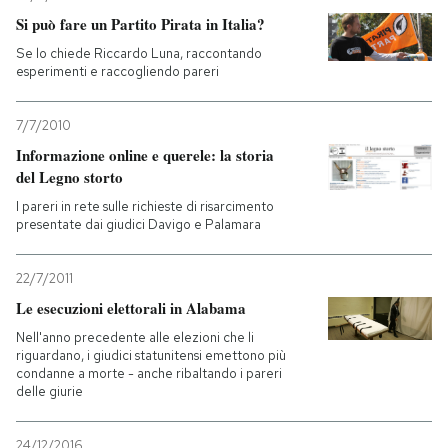
Si può fare un Partito Pirata in Italia?
PODCAST
Se lo chiede Riccardo Luna, raccontando
esperimenti e raccogliendo pareri
NEWSLETTER
7/7/2010
Informazione online e querele: la storia
I MIEI PREFERITI
del Legno storto
I pareri in rete sulle richieste di risarcimento
presentate dai giudici Davigo e Palamara
SHOP
22/7/2011
CALENDARIO
Le esecuzioni elettorali in Alabama
Nell'anno precedente alle elezioni che li
riguardano, i giudici statunitensi emettono più
AREA PERSONALE
condanne a morte - anche ribaltando i pareri
delle giurie
Entra
24/12/2016