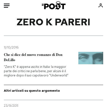
Auto
ZERO K PARERI
HOME
Italia
Moda
Mondo
Libri
11/10/2016
Politica
Consumismi
Che si dice del nuovo romanzo di Don
DeLillo
Tecnologia
Storie/Idee
"Zero K" è appena uscito in Italia: la maggior
Internet
Ok Boomer!
parte dei critici ne parla bene, per alcuni è il
Scienza
Media
migliore dopo il suo capolavoro "Underworld"
Cultura
Europa
Economia
Altrecose
Altri articoli su questo argomento
Sport
Mondiali calcio 2026
23/9/2011