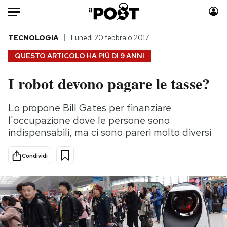
Auto
TECNOLOGIA
Lunedì 20 febbraio 2017
QUESTO ARTICOLO HA PIÙ DI
9 ANNI
HOME
I robot devono pagare le tasse?
Italia
Moda
Mondo
Libri
Lo propone Bill Gates per finanziare
Politica
Consumismi
l'occupazione dove le persone sono
Tecnologia
Storie/Idee
indispensabili, ma ci sono pareri molto diversi
Internet
Ok Boomer!
Condividi
Scienza
Media
Cultura
Europa
Economia
Altrecose
Sport
Mondiali calcio 2026