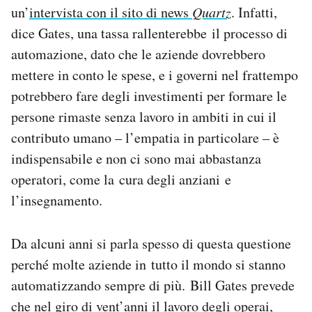
un’
intervista con il sito di news
Quartz
. Infatti,
Notifiche mobile
Regala il Post
dice Gates, una tassa rallenterebbe il processo di
Hai bisogno di aiuto?
automazione, dato che le aziende dovrebbero
Esci
mettere in conto le spese, e i governi nel frattempo
potrebbero fare degli investimenti per formare le
persone rimaste senza lavoro in ambiti in cui il
contributo umano – l’empatia in particolare – è
indispensabile e non ci sono mai abbastanza
operatori, come la cura degli anziani e
l’insegnamento.
Da alcuni anni si parla spesso di questa questione
perché molte aziende in tutto il mondo si stanno
automatizzando sempre di più. Bill Gates prevede
che nel giro di vent’anni il lavoro degli operai,