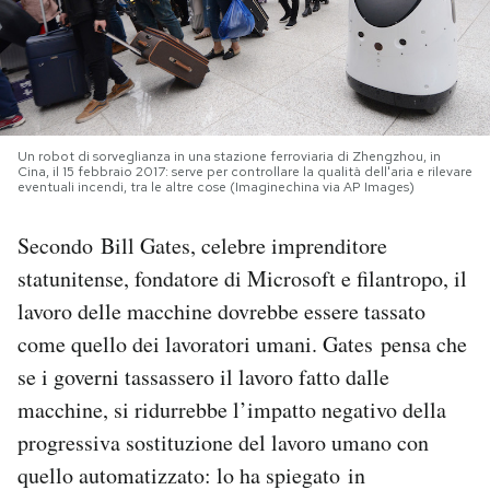
PODCAST
NEWSLETTER
Un robot di sorveglianza in una stazione ferroviaria di Zhengzhou, in
Cina, il 15 febbraio 2017: serve per controllare la qualità dell'aria e rilevare
I MIEI PREFERITI
eventuali incendi, tra le altre cose (Imaginechina via AP Images)
Secondo Bill Gates, celebre imprenditore
SHOP
statunitense, fondatore di Microsoft e filantropo, il
lavoro delle macchine dovrebbe essere tassato
CALENDARIO
come quello dei lavoratori umani. Gates pensa che
se i governi tassassero il lavoro fatto dalle
AREA PERSONALE
macchine, si ridurrebbe l’impatto negativo della
progressiva sostituzione del lavoro umano con
Area Personale
quello automatizzato: lo ha spiegato in
Newsletter