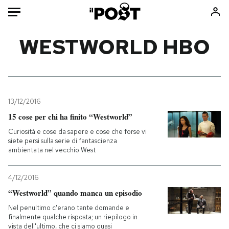
Auto
WESTWORLD HBO
HOME
Italia
Moda
Mondo
Libri
13/12/2016
Politica
Consumismi
15 cose per chi ha finito “Westworld”
Tecnologia
Storie/Idee
Curiosità e cose da sapere e cose che forse vi
siete persi sulla serie di fantascienza
Internet
Ok Boomer!
ambientata nel vecchio West
Scienza
Media
Cultura
Europa
4/12/2016
Economia
Altrecose
“Westworld” quando manca un episodio
Sport
Mondiali calcio 2026
Nel penultimo c'erano tante domande e
finalmente qualche risposta; un riepilogo in
vista dell'ultimo, che ci siamo quasi