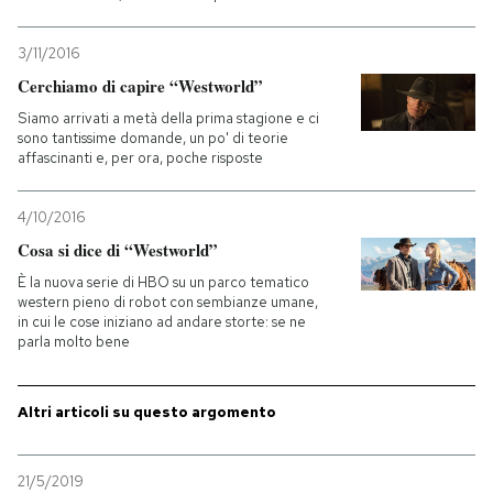
PODCAST
3/11/2016
Cerchiamo di capire “Westworld”
NEWSLETTER
Siamo arrivati a metà della prima stagione e ci
sono tantissime domande, un po' di teorie
affascinanti e, per ora, poche risposte
I MIEI PREFERITI
4/10/2016
Cosa si dice di “Westworld”
SHOP
È la nuova serie di HBO su un parco tematico
western pieno di robot con sembianze umane,
in cui le cose iniziano ad andare storte: se ne
CALENDARIO
parla molto bene
AREA PERSONALE
Altri articoli su questo argomento
Entra
21/5/2019