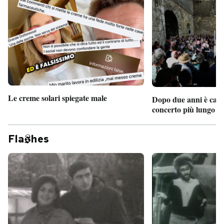
Le creme solari spiegate male
Dopo due anni è camb
concerto più lungo d
Fla
hes