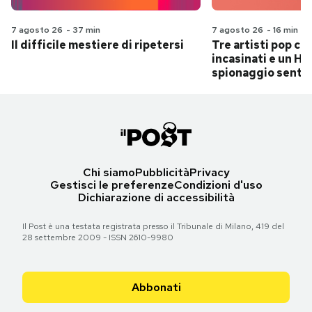
7 agosto 26
-
37 min
7 agosto 26
-
16 min
Il difficile mestiere di ripetersi
Tre artisti pop ch
incasinati e un Hit
spionaggio senti
Chi siamo
Pubblicità
Privacy
Gestisci le preferenze
Condizioni d'uso
Dichiarazione di accessibilità
Il Post è una testata registrata presso il Tribunale di Milano, 419 del
28 settembre 2009 - ISSN 2610-9980
Abbonati